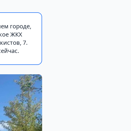
ем городе,
кое ЖКХ
истов, 7.
сейчас.