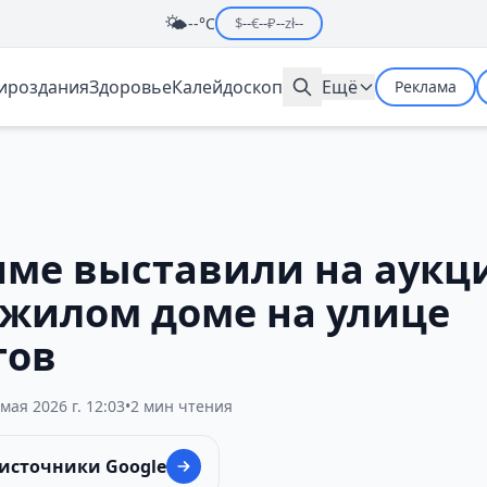
🌤️
--°C
$
--
€
--
₽
--
zł
--
мироздания
Здоровье
Калейдоскоп
Ещё
Реклама
име выставили на аукц
 жилом доме на улице
тов
 мая 2026 г. 12:03
•
2 мин чтения
 источники Google