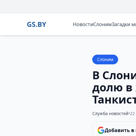
Новости
Слоним
Загадки 
Слоним
В Слон
долю в
Танкис
Служба новостей
•
22
Добавить в