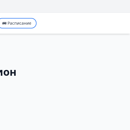
🚌 Расписание
ион