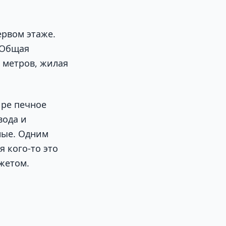
ервом этаже.
 Общая
 метров, жилая
ире печное
вода и
ные. Одним
я кого-то это
жетом.