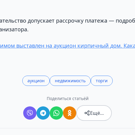
дательство допускает рассрочку платежа — подро
анизатора.
имом выставлен на аукцион кирпичный дом. Кака
аукцион
недвижимость
торги
Поделиться статьёй
Ещё…