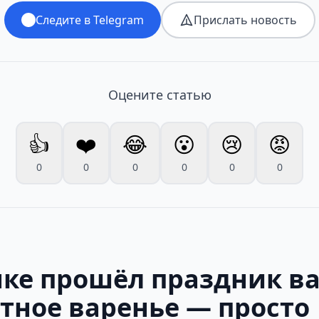
Следите в Telegram
Прислать новость
Оцените статью
👍
❤️
😂
😮
😢
😡
0
0
0
0
0
0
нке прошёл праздник в
тное варенье — просто