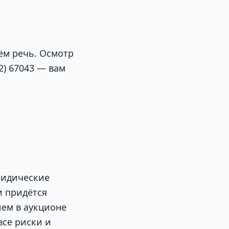
ём речь. Осмотр
2) 67043 — вам
ридические
и придётся
ем в аукционе
все риски и