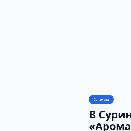
Слоним
В Сури
«Арома