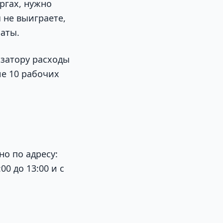
оргах, нужно
ы не выиграете,
латы.
изатору расходы
ие 10 рабочих
о по адресу:
00 до 13:00 и с