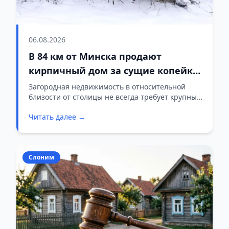
06.08.2026
В 84 км от Минска продают
кирпичный дом за сущие копейки:
стартовая цена — 45 рублей
Загородная недвижимость в относительной
близости от столицы не всегда требует крупных
вложений. В Логойском районе на торги
Читать далее →
выставлен жилой дом, стать владельцем
которого можно по цене одного ужина в
ресторане.
Слоним