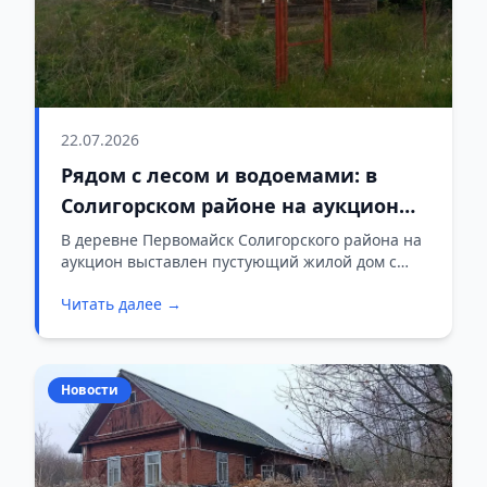
22.07.2026
Рядом с лесом и водоемами: в
Солигорском районе на аукцион
выставлен дом с большим
В деревне Первомайск Солигорского района на
аукцион выставлен пустующий жилой дом с
участком
земельным участком. Начальная цена объекта
Читать далее →
составляет 45 рублей (одна базовая величина),
а его главным преимуществом является
отличная транспортная доступность и близость
к популярным местам отдыха.
Новости