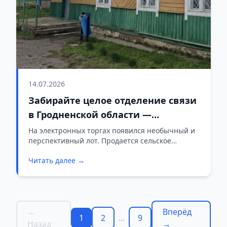
14.07.2026
Забирайте целое отделение связи
в Гродненской области —
отличный вариант под дачу или
На электронных торгах появился необычный и
перспективный лот. Продается сельское
свой бизнес
отделение связи со всем хозяйством. Если вы
Читать далее →
искали недорогую недвижимость за городом,
чтобы переделать ее под свои нужды, это ваш
шанс.
←
Вперёд
1
2
...
9
Назад
→