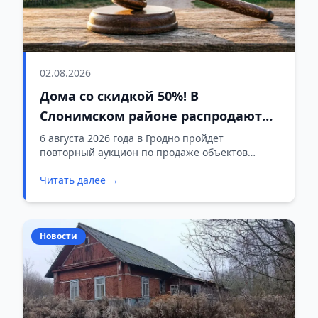
02.08.2026
Дома со скидкой 50%! В
Слонимском районе распродают
госжилье вместе с участками
6 августа 2026 года в Гродно пройдет
повторный аукцион по продаже объектов
государственного жилищного фонда,
Читать далее →
находящихся в собственности Слонимского
района, совместно с правами аренды
земельных участков. Организатором торгов
выступает комитет государственного имущества
Новости
Гродненского областного исполнительного
комитета («Гроднооблимущество»).