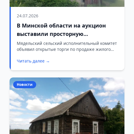
24.07.2026
В Минской области на аукцион
выставили просторную
двухуровневую трешку с участком
Мядельский сельский исполнительный комитет
объявил открытые торги по продаже жилого
по суперцене
помещения в агрогородке Лукьяновичи.
Читать далее →
Начальная стоимость трехкомнатной квартиры
с возможностью обустройства прилегающей
территории составляет 4 934,59 рубля.
Новости