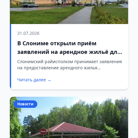
31.07.2026
В Слониме открыли приём
заявлений на арендное жильё для
специалистов
Слонимский райисполком принимает заявления
на предоставление арендного жилья
гражданам, которые работают по наиболее
Читать далее →
востребованным в районе специальностям.
Жильё предоставляется на период трудовых
отношений.
Новости