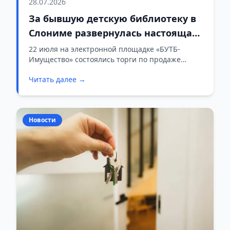
28.07.2026
За бывшую детскую библиотеку в
Слониме развернулась настоящая
борьба на торгах. За сколько
22 июля на электронной площадке «БУТБ-
Имущество» состоялись торги по продаже
купили?
изолированного помещения площадью 158,5
Читать далее →
квадратного метра в Слониме, где ранее
располагалась детская библиотека. Объект,
расположенный в здании 1939 года постройки,
ушел с молотка по цене 124 950 рублей.
Новости