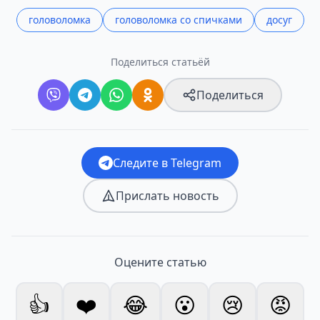
головоломка
головоломка со спичками
досуг
Поделиться статьёй
Поделиться
Следите в Telegram
Прислать новость
Оцените статью
👍
❤️
😂
😮
😢
😡