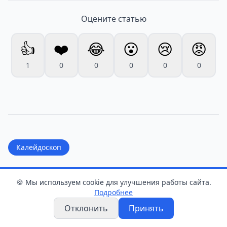
Оцените статью
👍
❤️
😂
😮
😢
😡
1
0
0
0
0
0
Калейдоскоп
Вы в списке? Названы 4
🍪 Мы используем cookie для улучшения работы сайта.
знака зодиака, чья
Подробнее
жизнь изменится 9
Отклонить
Принять