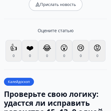
Прислать новость
Оцените статью
👍
❤️
😂
😮
😢
😡
0
0
0
0
0
0
Калейдоскоп
Проверьте свою логику:
удастся ли исправить