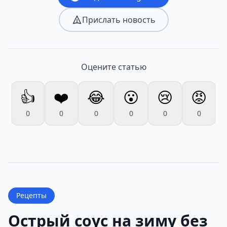
Прислать новость
Оцените статью
👍
❤️
😂
😮
😢
😡
0
0
0
0
0
0
Рецепты
Острый соус на зиму без