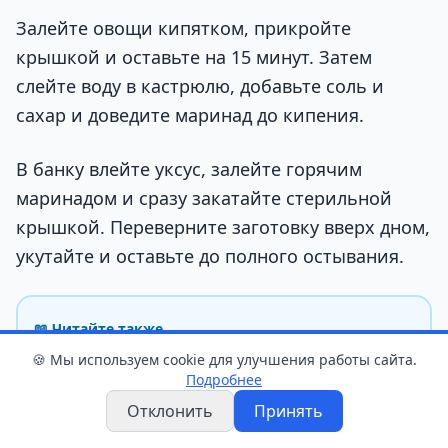
Залейте овощи кипятком, прикройте
крышкой и оставьте на 15 минут. Затем
слейте воду в кастрюлю, добавьте соль и
сахар и доведите маринад до кипения.
В банку влейте уксус, залейте горячим
маринадом и сразу закатайте стерильной
крышкой. Переверните заготовку вверх дном,
укутайте и оставьте до полного остывания.
📖 Читайте также
🍪 Мы используем cookie для улучшения работы сайта.
Закройте несколько банок — зимой скажете
Подробнее
себе спасибо
Отклонить
Принять