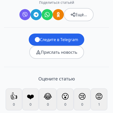
Поделиться статьёй
Ещё…
Следите в Telegram
Прислать новость
Оцените статью
👍
❤️
😂
😮
😢
😡
0
0
0
0
0
1