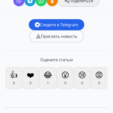
Поделиться
Следите в Telegram
Прислать новость
Оцените статью
👍
❤️
😂
😮
😢
😡
0
0
1
0
0
0