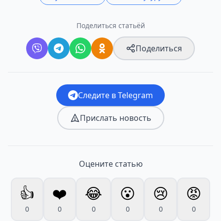
Поделиться статьёй
Поделиться
Следите в Telegram
Прислать новость
Оцените статью
👍
❤️
😂
😮
😢
😡
0
0
0
0
0
0