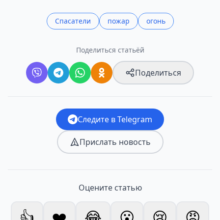
Спасатели
пожар
огонь
Поделиться статьёй
Поделиться
Следите в Telegram
Прислать новость
Оцените статью
👍
❤️
😂
😮
😢
😡