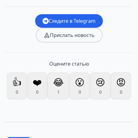
Следите в Telegram
Прислать новость
Оцените статью
👍
❤️
😂
😮
😢
😡
0
0
1
0
0
0