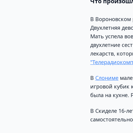
Что произошл
В Вороновском 
Двухлетняя дево
Мать успела во
двухлетние сес
лекарств, кото
"Телерадиокомп
В
Слониме
мале
игровой кубик к
была на кухне.
В Скиделе 16-л
самостоятельно