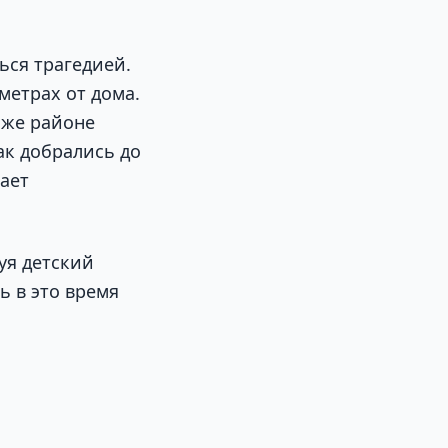
ься трагедией.
метрах от дома.
 же районе
ак добрались до
ает
уя детский
ь в это время