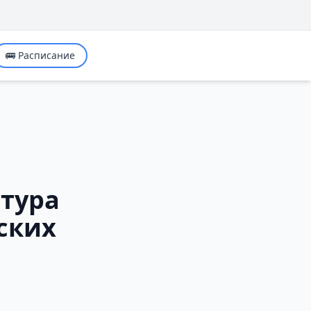
🚌 Расписание
атура
ских