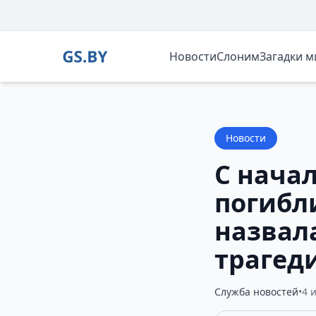
Новости
Слоним
Загадки 
Новости
С нача
погибли
назвал
трагед
Служба новостей
•
4 