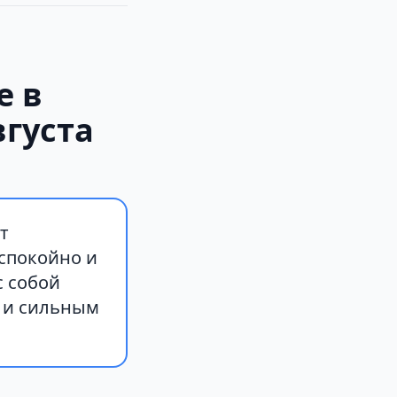
е в
вгуста
т
спокойно и
с собой
м и сильным