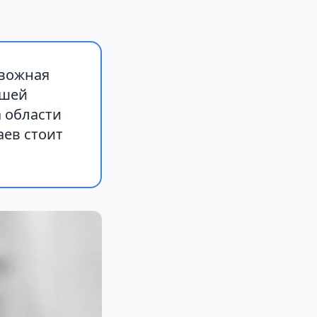
евожная
ышей
 области
аев стоит