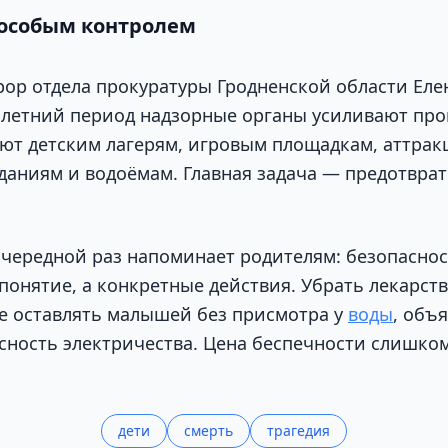
 особым контролем
ор отдела прокуратуры Гродненской области Еле
в летний период надзорные органы усиливают про
ют детским лагерям, игровым площадкам, аттрак
аниям и водоёмам. Главная задача — предотвра
очередной раз напоминает родителям: безопаснос
 понятие, а конкретные действия. Убрать лекарст
не оставлять малышей без присмотра у
воды
, объ
сность электричества. Цена беспечности слишком
дети
смерть
трагедия