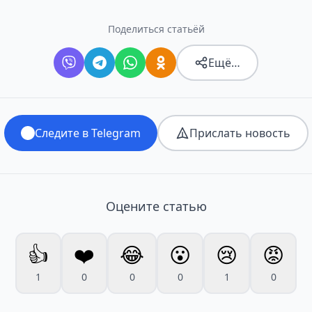
Поделиться статьёй
Ещё…
Следите в Telegram
Прислать новость
Оцените статью
👍
❤️
😂
😮
😢
😡
1
0
0
0
1
0