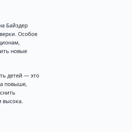
на Байздер
верки. Особое
ционам,
тить новые
ть детей — это
ва повыше,
яснить
 высока.