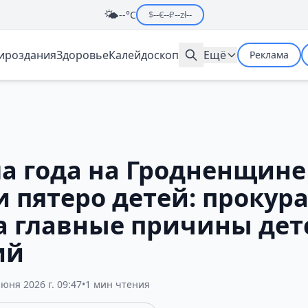
🌤️
--°C
$
--
€
--
₽
--
zł
--
мироздания
Здоровье
Калейдоскоп
Ещё
Реклама
ла года на Гродненщине
 пятеро детей: прокур
а главные причины дет
ий
июня 2026 г. 09:47
•
1 мин чтения