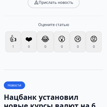
Прислать новость
Оцените статью
👍
❤️
😂
😮
😢
😡
1
0
0
0
0
0
Новости
Нацбанк установил
новые курсы валют на 6