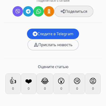
Поделиться статьёй
Поделиться
Следите в Telegram
Прислать новость
Оцените статью
👍
❤️
😂
😮
😢
😡
0
0
0
0
0
0