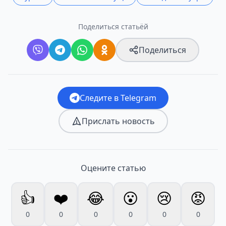
Поделиться статьёй
Поделиться
Следите в Telegram
Прислать новость
Оцените статью
👍
❤️
😂
😮
😢
😡
0
0
0
0
0
0