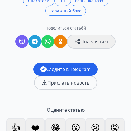
Спасатели
ЧП
вспышка газа
гаражный бокс
Поделиться статьёй
Поделиться
Следите в Telegram
Прислать новость
Оцените статью
👍
❤️
😂
😮
😢
😡