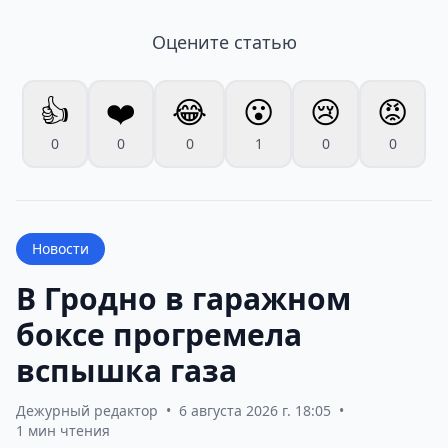
Оцените статью
👍
❤️
😂
😮
😢
😡
0
0
0
1
0
0
Новости
В Гродно в гаражном
боксе прогремела
вспышка газа
Дежурный редактор
•
6 августа 2026 г. 18:05
•
1 мин чтения