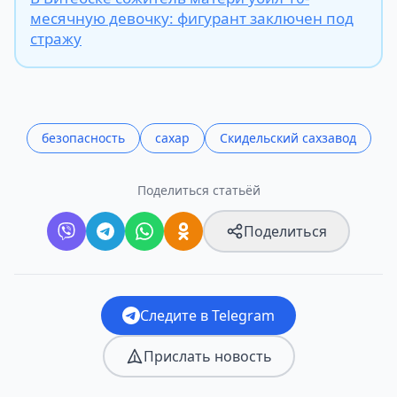
месячную девочку: фигурант заключен под
стражу
безопасность
сахар
Скидельский сахзавод
Поделиться статьёй
Поделиться
Следите в Telegram
Прислать новость