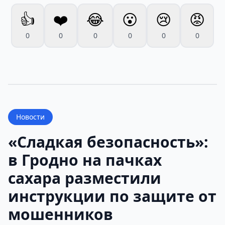
👍
❤️
😂
😮
😢
😡
0
0
0
0
0
0
Новости
«Сладкая безопасность»:
в Гродно на пачках
сахара разместили
инструкции по защите от
мошенников