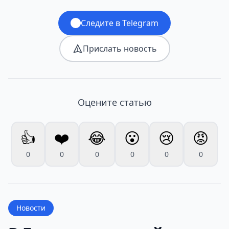
Следите в Telegram
Прислать новость
Оцените статью
👍
❤️
😂
😮
😢
😡
0
0
0
0
0
0
Новости