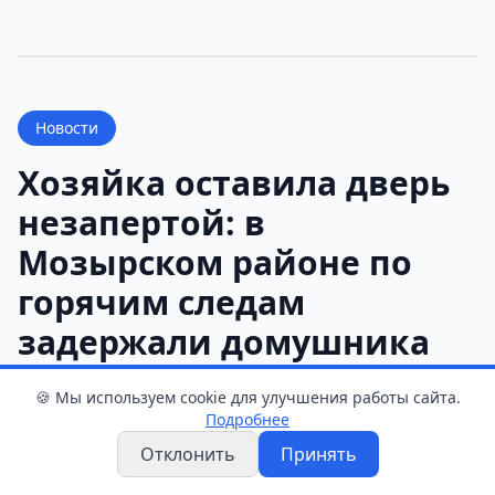
Новости
Хозяйка оставила дверь
незапертой: в
Мозырском районе по
горячим следам
задержали домушника
Служба новостей
•
7 августа 2026 г. 11:18
•
1 мин чтения
🍪 Мы используем cookie для улучшения работы сайта.
Подробнее
Отклонить
Принять
Жительница Мозырского района