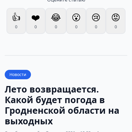
👍
❤️
😂
😮
😢
😡
0
0
0
0
0
0
Новости
Лето возвращается.
Какой будет погода в
Гродненской области на
выходных