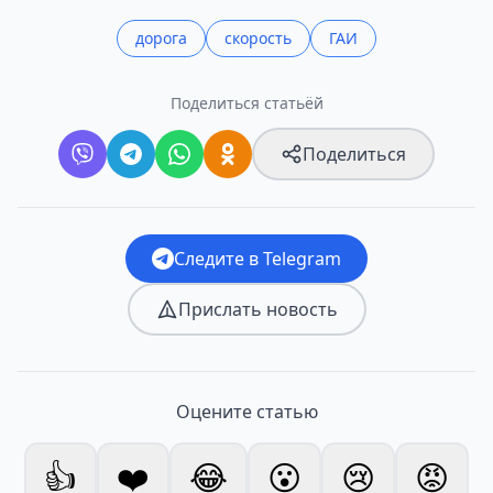
дорога
скорость
ГАИ
Поделиться статьёй
Поделиться
Следите в Telegram
Прислать новость
Оцените статью
👍
❤️
😂
😮
😢
😡