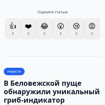
Оцените статью
👍
❤️
😂
😮
😢
😡
0
0
0
0
0
0
Новости
В Беловежской пуще
обнаружили уникальный
гриб-индикатор