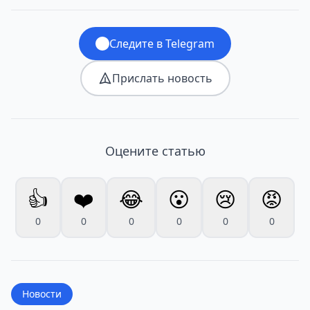
Следите в Telegram
Прислать новость
Оцените статью
👍
❤️
😂
😮
😢
😡
0
0
0
0
0
0
Новости