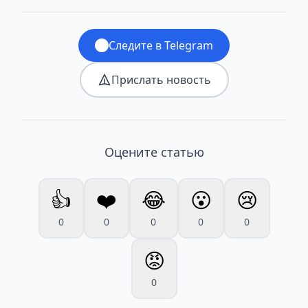
Следите в Telegram
Прислать новость
Оцените статью
👍
❤️
😂
😮
😢
0
0
0
0
0
😡
0