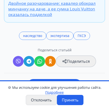
Двойное разочарование: кавалер обокрал
минчанку на даче, а ее сумка Louis Vuitton
оказалась подделкой
наследство
экспертиза
ГКСЭ
Поделиться статьёй
Поделиться
Следите в Telegram
🍪 Мы используем cookie для улучшения работы сайта.
Подробнее
Прислать новость
Отклонить
Принять