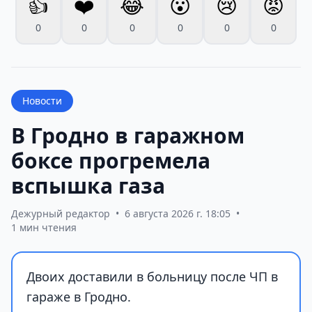
👍
❤️
😂
😮
😢
😡
0
0
0
0
0
0
Новости
В Гродно в гаражном
боксе прогремела
вспышка газа
Дежурный редактор
•
6 августа 2026 г. 18:05
•
1 мин чтения
Двоих доставили в больницу после ЧП в
гараже в Гродно.