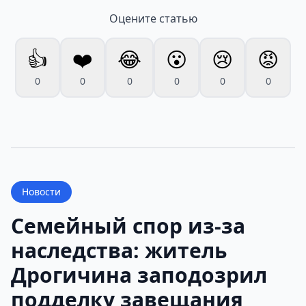
Оцените статью
👍
❤️
😂
😮
😢
😡
0
0
0
0
0
0
Новости
Семейный спор из-за
наследства: житель
Дрогичина заподозрил
подделку завещания