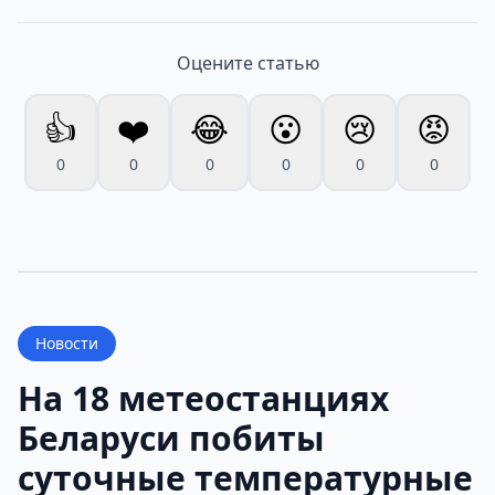
Оцените статью
👍
❤️
😂
😮
😢
😡
0
0
0
0
0
0
Новости
На 18 метеостанциях
Беларуси побиты
суточные температурные