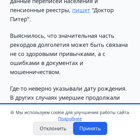
данные переписей населения и
пенсионные реестры,
пишет
"Доктор
Питер".
Выяснилось, что значительная часть
рекордов долголетия может быть связана
не со здоровыми привычками, а с
ошибками в документах и
мошенничеством.
Где-то неверно указывали дату рождения.
В других случаях умершие продолжали
числиться живыми, чтобы их
🍪 Мы используем cookie для улучшения работы сайта.
родственники могли получать
Подробнее
пенсионные выплаты. Особенно часто
Отклонить
Принять
подобные несоответствия