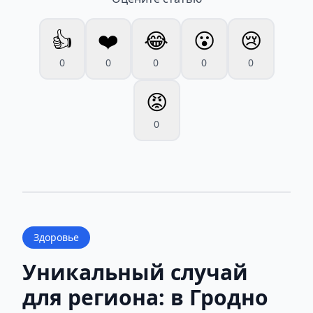
👍
❤️
😂
😮
😢
0
0
0
0
0
😡
0
Здоровье
Уникальный случай
для региона: в Гродно