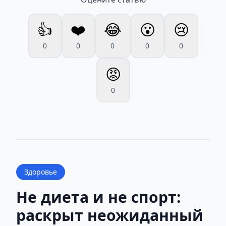
👍
❤️
😂
😮
😢
0
0
0
0
0
😡
0
Здоровье
Не диета и не спорт:
раскрыт неожиданный