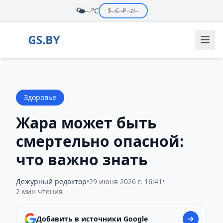
🌤️
--°C
$
--
€
--
₽
--
zł
--
Здоровье
Жара может быть
смертельно опасной:
что важно знать
Дежурный редактор
•
29 июня 2026 г. 16:41
•
2 мин чтения
Добавить в источники Google