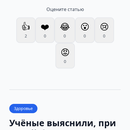
Оцените статью
👍
❤️
😂
😮
😢
2
0
0
0
0
😡
0
Здоровье
Учёные выяснили, при