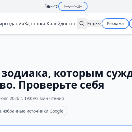
🌤️
--°C
$
--
€
--
₽
--
zł
--
мироздания
Здоровье
Калейдоскоп
Ещё
Реклама
а зодиака, которым суж
во. Проверьте себя
июля 2026 г. 19:09
•
2 мин чтения
 в избранные источники Google