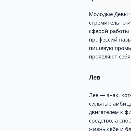
Молодые Девы ч
стремительно ид
сферой работы 
профессий назы
пищевую промыш
проявляют себя
Лев
Лев — знак, ко
сильные амбици
двигателем к ф
средство, а сп
жизнь себе и б