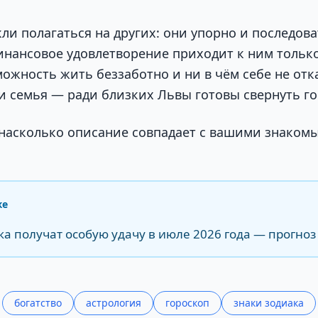
ли полагаться на других: они упорно и последова
инансовое удовлетворение приходит к ним только 
можность жить беззаботно и ни в чём себе не отк
и семья — ради близких Львы готовы свернуть го
 насколько описание совпадает с вашими знаком
же
ка получат особую удачу в июле 2026 года — прогноз
богатство
астрология
гороскоп
знаки зодиака