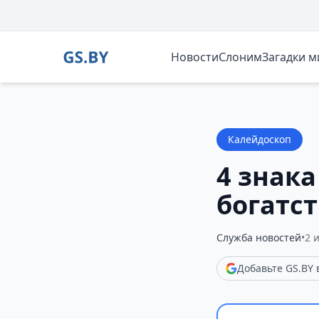
Новости
Слоним
Загадки 
Калейдоскоп
4 знак
богатст
Служба новостей
•
2 
Добавьте GS.BY