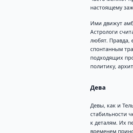
настоящему заж
Ими движут амб
Астрологи счит
любят. Правда,
спонтанным тра
подходящих про
политику, архит
Дева
Девы, как и Тел
стабильности ч
к деталям. Их 
временем прино