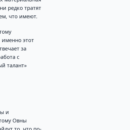
ни редко тратят
ем, что имеют.
тому
 именно этот
твечает за
абота с
ый талант»
вы и
этому Овны
йдут то, что по-