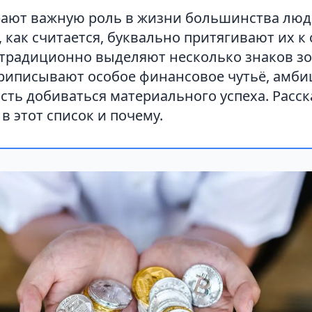
рают важную роль в жизни большинства люд
 как считается, буквально притягивают их к 
 традиционно выделяют несколько знаков зо
риписывают особое финансовое чутьё, амби
сть добиваться материального успеха. Расс
 в этот список и почему.