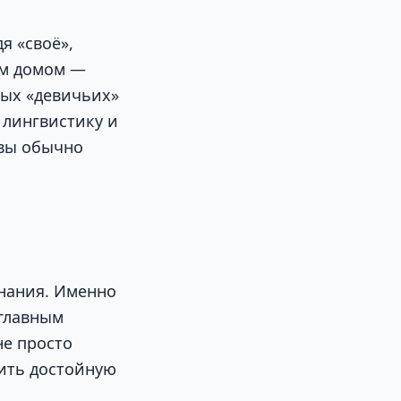
я «своё»,
тым домом —
ных «девичьих»
 лингвистику и
евы обычно
знания. Именно
 главным
не просто
чить достойную