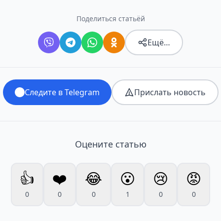
Поделиться статьёй
Ещё…
Следите в Telegram
Прислать новость
Оцените статью
👍
❤️
😂
😮
😢
😡
0
0
0
1
0
0