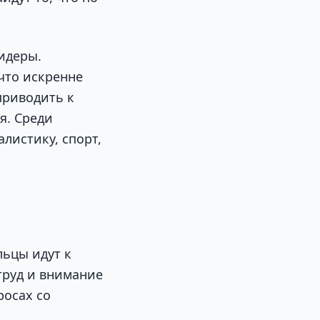
идеры.
что искренне
приводить к
я. Среди
листику, спорт,
льцы идут к
труд и внимание
росах со