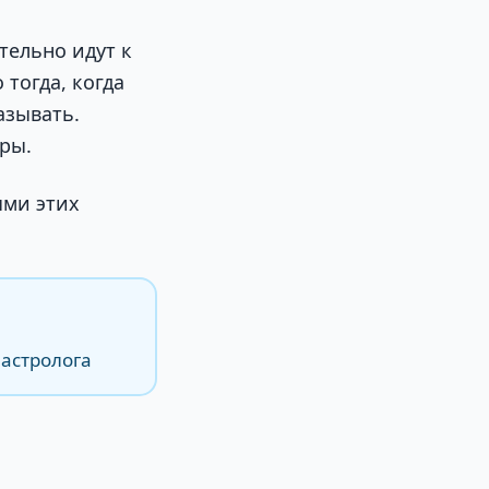
тельно идут к
тогда, когда
азывать.
ры.
ыми этих
 астролога