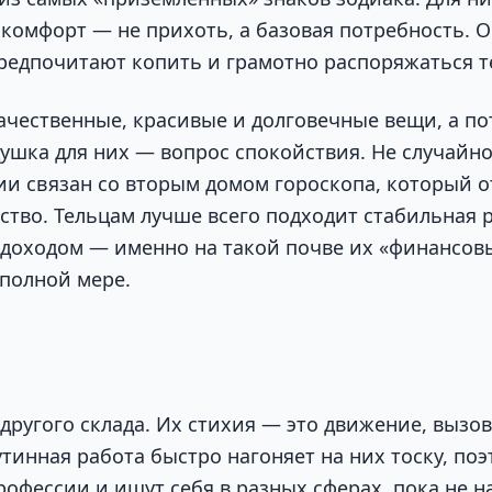
 комфорт — не прихоть, а базовая потребность. О
редпочитают копить и грамотно распоряжаться т
ачественные, красивые и долговечные вещи, а по
ушка для них — вопрос спокойствия. Не случайно
гии связан со вторым домом гороскопа, который о
ство. Тельцам лучше всего подходит стабильная р
доходом — именно на такой почве их «финансов
 полной мере.
другого склада. Их стихия — это движение, вызо
утинная работа быстро нагоняет на них тоску, по
офессии и ищут себя в разных сферах, пока не на