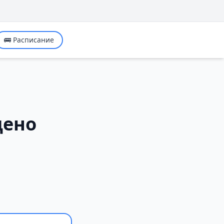
🚌 Расписание
дено