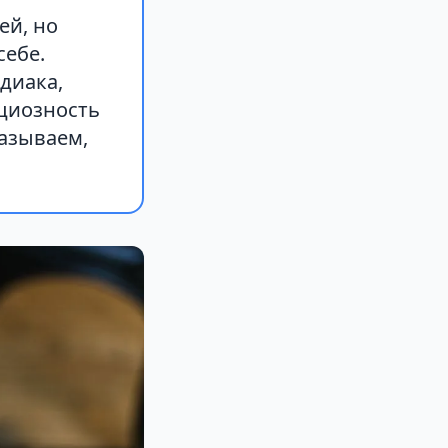
ей, но
себе.
диака,
циозность
казываем,