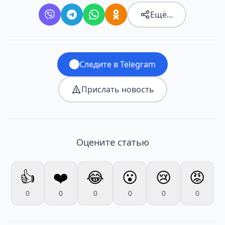
Ещё…
Следите в Telegram
Прислать новость
Оцените статью
👍
❤️
😂
😮
😢
😡
0
0
0
0
0
0