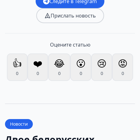
Следите в Telegram
Прислать новость
Оцените статью
👍
❤️
😂
😮
😢
😡
0
0
0
0
0
0
Новости
Двое белорусских