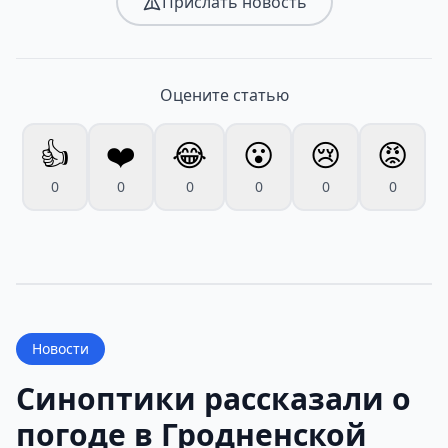
Прислать новость
Оцените статью
👍
❤️
😂
😮
😢
😡
0
0
0
0
0
0
Новости
Синоптики рассказали о
погоде в Гродненской