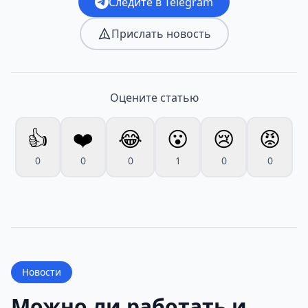
Следите в Telegram
Прислать новость
Оцените статью
👍
❤️
😂
😮
😢
😡
0
0
0
1
0
0
Новости
Можно ли работать и