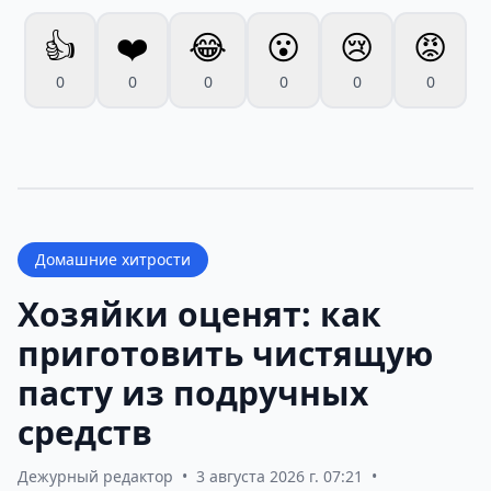
👍
❤️
😂
😮
😢
😡
0
0
0
0
0
0
Домашние хитрости
Хозяйки оценят: как
приготовить чистящую
пасту из подручных
средств
Дежурный редактор
•
3 августа 2026 г. 07:21
•