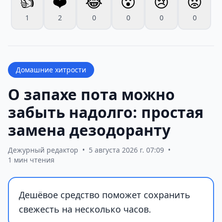
👍
❤️
😂
😮
😢
😡
1
2
0
0
0
0
Домашние хитрости
О запахе пота можно
забыть надолго: простая
замена дезодоранту
Дежурный редактор
•
5 августа 2026 г. 07:09
•
1 мин чтения
Дешёвое средство поможет сохранить
свежесть на несколько часов.