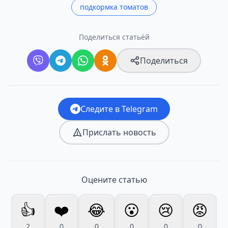
подкормка томатов
Поделиться статьёй
Поделиться
Следите в Telegram
Прислать новость
Оцените статью
👍
❤️
😂
😮
😢
😡
2
0
0
0
0
0