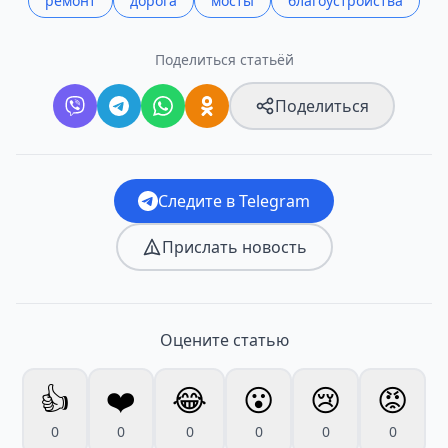
ремонт
дорога
мосты
благоустройства
Поделиться статьёй
Поделиться
Следите в Telegram
Прислать новость
Оцените статью
👍
❤️
😂
😮
😢
😡
0
0
0
0
0
0