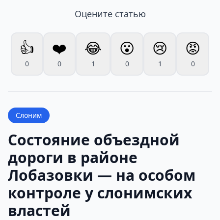
Оцените статью
👍
❤️
😂
😮
😢
😡
0
0
1
0
1
0
Слоним
Состояние объездной
дороги в районе
Лобазовки — на особом
контроле у слонимских
властей