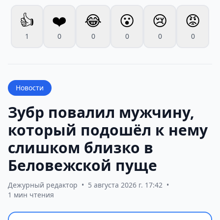
👍
❤️
😂
😮
😢
😡
1
0
0
0
0
0
Новости
Зубр повалил мужчину,
который подошёл к нему
слишком близко в
Беловежской пуще
Дежурный редактор
•
5 августа 2026 г. 17:42
•
1 мин чтения