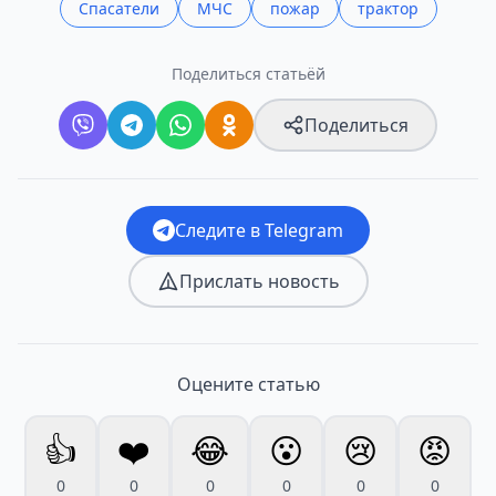
Спасатели
МЧС
пожар
трактор
Поделиться статьёй
Поделиться
Следите в Telegram
Прислать новость
Оцените статью
👍
❤️
😂
😮
😢
😡
0
0
0
0
0
0