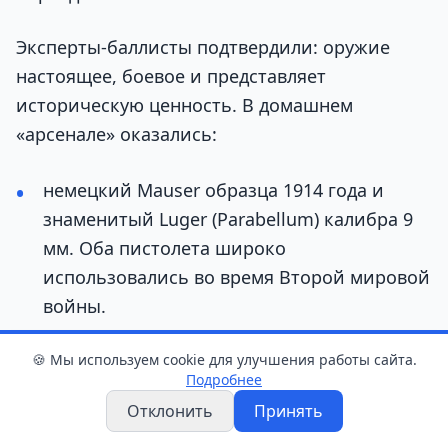
Эксперты-баллисты подтвердили: оружие
настоящее, боевое и представляет
историческую ценность. В домашнем
«арсенале» оказались:
немецкий Mauser образца 1914 года и
знаменитый Luger (Parabellum) калибра 9
мм. Оба пистолета широко
использовались во время Второй мировой
войны.
советский пистолет Коровина (ТК) калибра
🍪 Мы используем cookie для улучшения работы сайта.
6,35 мм. Это первый серийный
Подробнее
самозарядный пистолет в СССР, созданный
Отклонить
Принять
в 1926 году. Такими вооружали