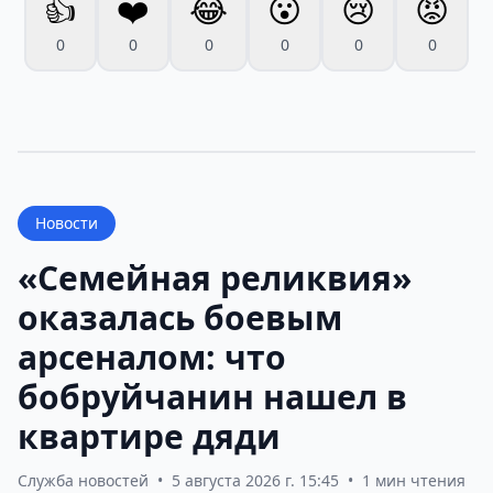
👍
❤️
😂
😮
😢
😡
0
0
0
0
0
0
Новости
«Семейная реликвия»
оказалась боевым
арсеналом: что
бобруйчанин нашел в
квартире дяди
Служба новостей
•
5 августа 2026 г. 15:45
•
1 мин чтения