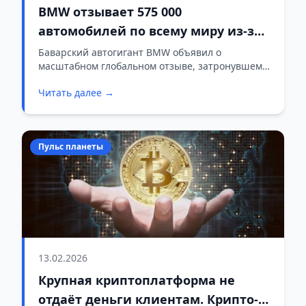
BMW отзывает 575 000
автомобилей по всему миру из-за
угрозы возгорания стартера
Баварский автогигант BMW объявил о
масштабном глобальном отзыве, затронувшем
около 575 тысяч автомобилей различных серий.
Читать далее →
Пульс планеты
13.02.2026
Крупная криптоплатформа не
отдаёт деньги клиентам. Крипто-