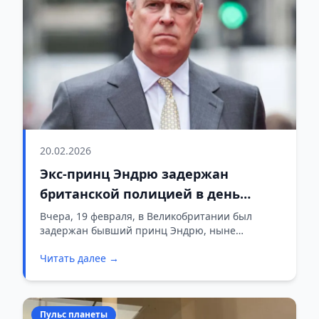
20.02.2026
Экс-принц Эндрю задержан
британской полицией в день
своего 66-летия
Вчера, 19 февраля, в Великобритании был
задержан бывший принц Эндрю, ныне
известный как Эндрю Маунтбеттен-Виндзор, по
Читать далее →
подозрению в злоупотреблении служебным
положением. Арест стал прямым следствием
новых разоблачений, связанных с делом
осуждённого педофила Джеффри Эпштейна.
Пульс планеты