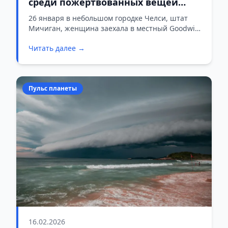
среди пожертвованных вещей
нашли человеческий череп,
26 января в небольшом городке Челси, штат
Мичиган, женщина заехала в местный Goodwill
завёрнутый в рубашку
— это крупная сеть благотворительных
Читать далее →
магазинов, куда американцы привозят
ненужные вещи для нуждающихся. Она
оставила пакет с одеждой и уехала вместе со
спутницей на тёмно-сером внедорожнике.
Пульс планеты
16.02.2026