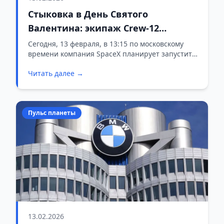
Стыковка в День Святого
Валентина: экипаж Crew-12
прибудет на МКС 14 февраля
Сегодня, 13 февраля, в 13:15 по московскому
времени компания SpaceX планирует запустить
корабль Crew Dragon с четырьмя астронавтами
Читать далее →
на борту к Международной космической
станции. Ракета Falcon 9 уже стоит на стартовой
площадке космодрома на мысе Канаверал во
Флориде.
Пульс планеты
13.02.2026