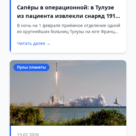
Сапёры в операционной: в Тулузе
из пациента извлекли снаряд 1918
года
В ночь на 1 февраля приёмное отделение одной
из крупнейших больниц Тулузы на юге Франции
пережило, пожалуй, самую необычную
Читать далее →
эвакуацию в своей истории.
Пульс планеты
13.02.2026