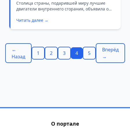
Норвегия
Столица страны, подарившей миру лучшие
двигатели внутреннего сгорания, объявила о
полном отказе от бензиновых автомобилей к
Читать далее →
2030 году и мотоциклов — к 2035-му.
←
Вперёд
1
2
3
4
5
Назад
→
О портале