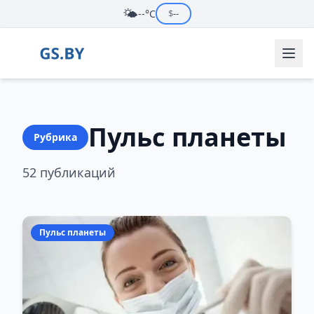
🌤️
--°C
$
--
Пульс планеты
Рубрика
52 публикаций
Пульс планеты