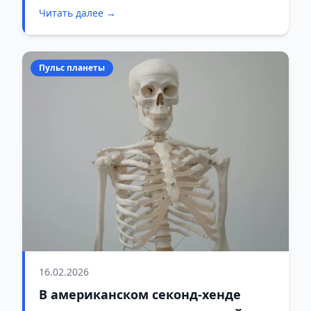
Читать далее →
— ещё одна. Два расставания подряд, и
ощущение одно: я — неудачник.
Пульс планеты
16.02.2026
В американском секонд-хенде