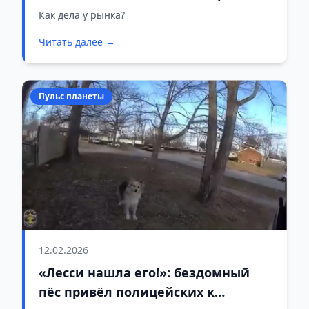
утро 13 февраля
Как дела у рынка?
Читать далее →
Пульс планеты
12.02.2026
«Лесси нашла его!»: бездомный
пёс привёл полицейских к