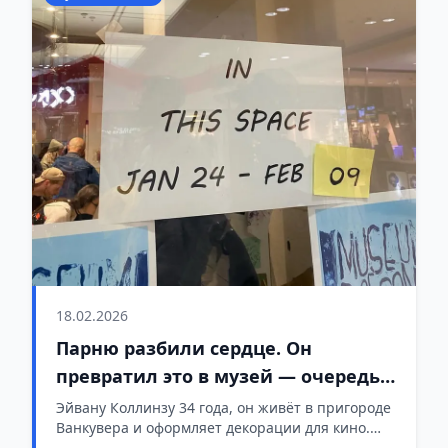
18.02.2026
Парню разбили сердце. Он
превратил это в музей — очередь
растянулась на улицу
Эйвану Коллинзу 34 года, он живёт в пригороде
Ванкувера и оформляет декорации для кино.
Прошлой осенью от него ушла девушка. Потом