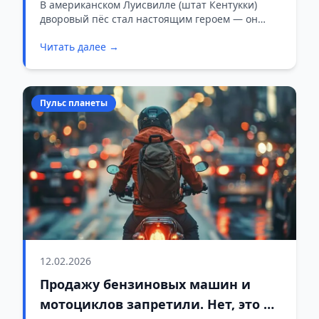
пропавшему малышу
В американском Луисвилле (штат Кентукки)
дворовый пёс стал настоящим героем — он
привёл полицейских прямо к пропавшему
Читать далее →
трёхлетнему мальчику, которого не могли найти
ни дроны, ни вертолёт, ни десятки офицеров.
Пульс планеты
12.02.2026
Продажу бензиновых машин и
мотоциклов запретили. Нет, это не