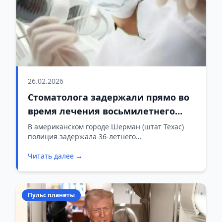
26.02.2026
Стоматолога задержали прямо во
время лечения восьмилетнего
пациента — её подозревают в
В американском городе Шерман (штат Техас)
полиция задержала 36-летнего
алкогольном опьянении
педиатрического стоматолога прямо в рабочее
Читать далее →
время — ее заподозрили в работе с пациентами
в состоянии алкогольного опьянения.
Пульс планеты