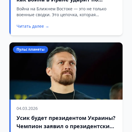
обычному человеку
Война на Ближнем Востоке — это не только
военные сводки. Это цепочка, которая
начинается с горящих танкеров в Персидском
Читать далее →
заливе и заканчивается на обычной заправке.
Разбираемся, как это работает и чего ждать.
Пульс планеты
04.03.2026
Усик будет президентом Украины?
Чемпион заявил о президентских