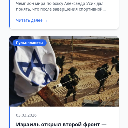
амбициях
Чемпион мира по боксу Александр Усик дал
понять, что после завершения спортивной
карьеры намерен идти в политику — и сразу на
Читать далее →
самый верх.
Пульс планеты
03.03.2026
Израиль открыл второй фронт —