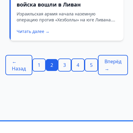
войска вошли в Ливан
Израильская армия начала наземную
операцию против «Хезболлы» на юге Ливана.
ЦАХАЛ это подтвердил официально: войска
Читать далее →
вошли на юг Ливана и занимают позиции у
границы.
←
Вперёд
1
2
3
4
5
Назад
→