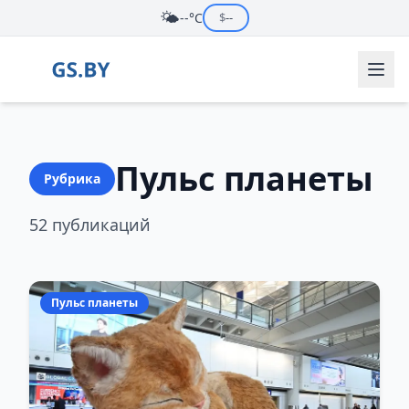
🌤️
--°C
$
--
Пульс планеты
Рубрика
52 публикаций
Пульс планеты