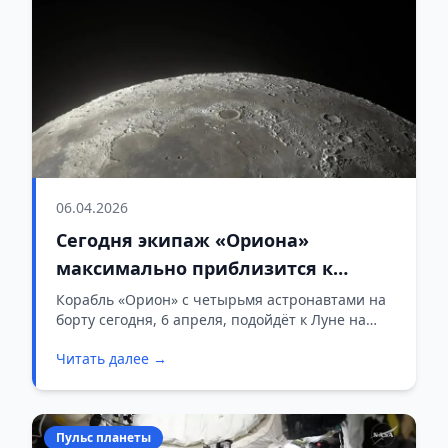
06.04.2026
Сегодня экипаж «Ориона»
максимально приблизится к
обратной стороне Луны. Что их там
Корабль «Орион» с четырьмя астронавтами на
борту сегодня, 6 апреля, подойдёт к Луне на
ждёт?
минимальное расстояние — около 6550
Читать далее →
километров. Впервые за более чем полвека
люди окажутся так близко к ней. Последний раз
это было в 1972 году, во время миссии
«Аполлон-17».
Пульс планеты