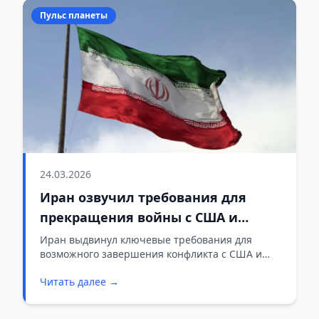
Пульс планеты
24.03.2026
Иран озвучил требования для
прекращения войны с США и
Израилем
Иран выдвинул ключевые требования для
возможного завершения конфликта с США и
Израилем — выплату компенсации и
Читать далее →
официальное признание агрессии. Об этом
сообщил высокопоставленный источник в
Тегеране в интервью Al Jazeera.