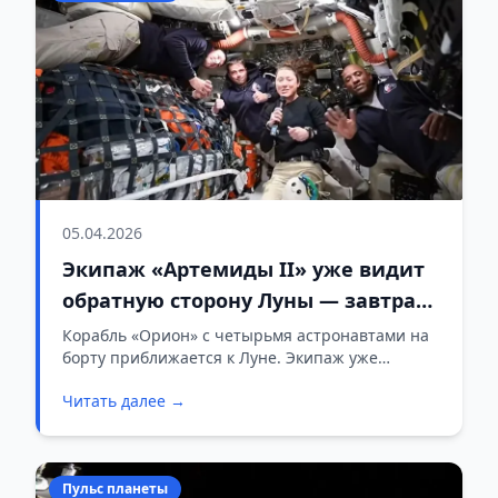
05.04.2026
Экипаж «Артемиды II» уже видит
обратную сторону Луны — завтра
корабль подойдёт на рекордно
Корабль «Орион» с четырьмя астронавтами на
борту приближается к Луне. Экипаж уже
близкое расстояние
сегодня наблюдает обратную сторону Луны из
Читать далее →
иллюминаторов — астронавт Кристина Кох
отметила, что Луна выглядит непривычно.
Пульс планеты