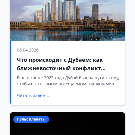
06.04.2026
Что происходит с Дубаем: как
ближневосточный конфликт
ударил по туризму и экономике
Ещё в конце 2025 года Дубай был на пути к тому,
чтобы стать самым посещаемым городом мира
эмирата
— почти 20 миллионов иностранных туристов
Читать далее →
за год. Сегодня ситуация выглядит совсем
иначе.
Пульс планеты