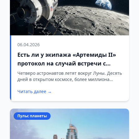
06.04.2026
Есть ли у экипажа «Артемиды II»
протокол на случай встречи с
другой цивилизацией?
Четверо астронавтов летят вокруг Луны. Десять
дней в открытом космосе, более миллиона
километров пути. Полёт транслируют в прямом
Читать далее →
эфире на весь мир. НАСА подробно расписало
каждый шаг миссии — от выхода на орбиту до
приводнения. Но один вопрос в официальных
документах не затронут: что делать экипажу,
Пульс планеты
если он встретит представителей другой
цивилизации?