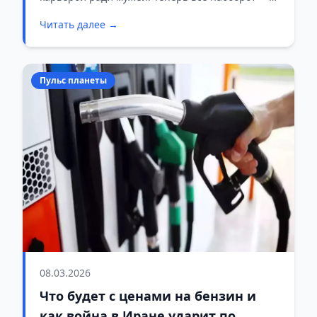
подруг
парни из глубинки увольняются и едут за
Читать далее →
девушками в мегаполисы. Виноваты дейтинг-
приложения и экономика.
Пульс планеты
08.03.2026
Что будет с ценами на бензин и
как война в Иране ударит по