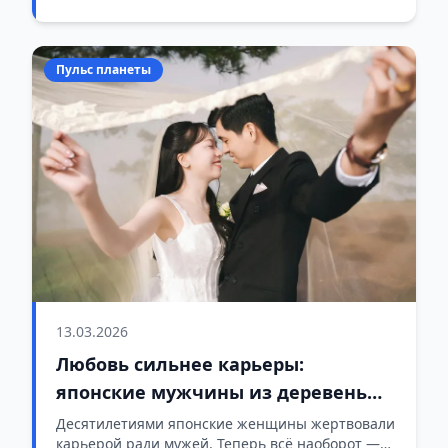
Пульс планеты
13.03.2026
Любовь сильнее карьеры:
японские мужчины из деревень
массово переезжают в города ради
Десятилетиями японские женщины жертвовали
карьерой ради мужей. Теперь всё наоборот —