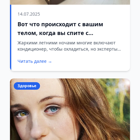
14.07.2025
Вот что происходит с вашим
телом, когда вы спите с
включенным кондиционером
Жаркими летними ночами многие включают
кондиционер, чтобы охладиться, но эксперты
предупреждают, что это отрицательно влияет
Читать далее →
на сон и здоровье.
Здоровье