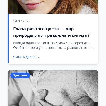
14.07.2025
Глаза разного цвета — дар
природы или тревожный сигнал?
Иногда один только взгляд может заворожить.
Особенно если у человека глаза разного цвета.
Это явление называется гетерохромия, и оно
Читать далее →
действительно выглядит необычно. Но всегда
ли это просто эффектная особенность, или за
ней может скрываться болезнь?
Здоровье