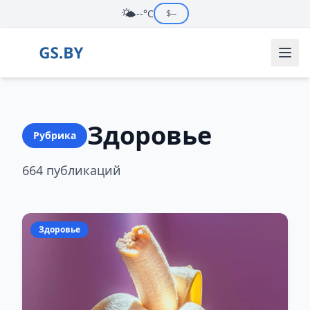
🌤️
--°C
$
--
Здоровье
Рубрика
664 публикаций
Здоровье