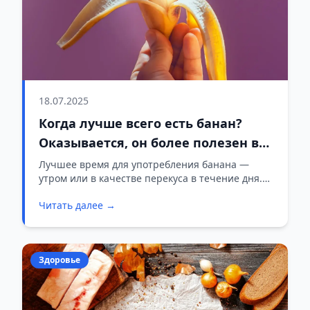
18.07.2025
Когда лучше всего есть банан?
Оказывается, он более полезен в
это время суток
Лучшее время для употребления банана —
утром или в качестве перекуса в течение дня.
Так вы получите пользу от клетчатки и
Читать далее →
минералов, которые улучшат пищеварение и
помогут контролировать аппетит, что может
способствовать снижению веса.
Здоровье