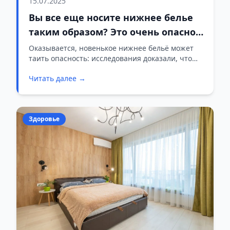
15.07.2025
Вы все еще носите нижнее белье
таким образом? Это очень опасно,
и все так делают
Оказывается, новенькое нижнее бельё может
таить опасность: исследования доказали, что
именно оно становится рассадником вредных
Читать далее →
бактерий и грибка ещё до первого
использования. Даже магазинная упаковка не
гарантирует чистоты!
Здоровье