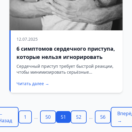
12.07.2025
6 симптомов сердечного приступа,
которые нельзя игнорировать
Сердечный приступ требует быстрой реакции,
чтобы минимизировать серьёзные
последствия. Симптомы различаются, но
Читать далее →
существует шесть общих признаков.
←
Вперё
1
...
50
51
52
...
56
Назад
→