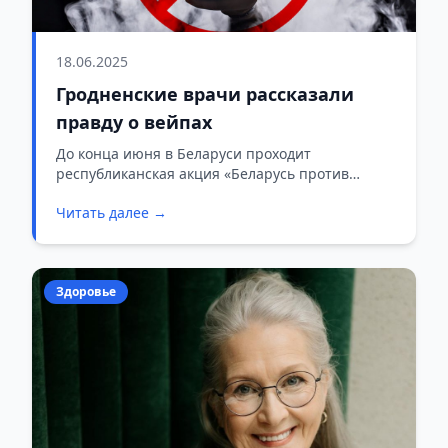
18.06.2025
Гродненские врачи рассказали
правду о вейпах
До конца июня в Беларуси проходит
республиканская акция «Беларусь против
табака». В рамках мероприятия врачи
Читать далее →
напоминают: вред несут не только сигареты, но
и электронные устройства для курения,
сообщает Телерадиокомпания Гродно.
Здоровье