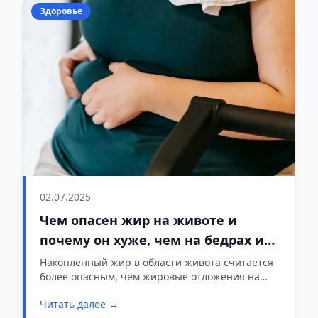
Здоровье
02.07.2025
Чем опасен жир на животе и
почему он хуже, чем на бедрах и
ягодицах
Накопленный жир в области живота считается
более опасным, чем жировые отложения на
бедрах и ягодицах, потому как связан с
Читать далее →
повышенным риском развития различных