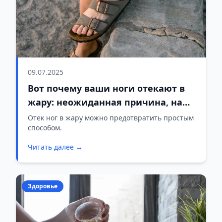
09.07.2025
Вот почему ваши ноги отекают в
жару: неожиданная причина, на
которую никто не обращает
Отек ног в жару можно предотвратить простым
способом.
внимания
Читать далее →
Здоровье