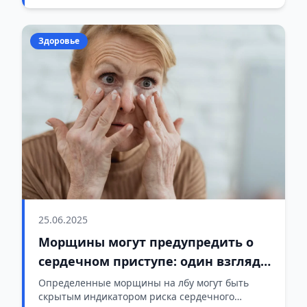
заболеваний.
Здоровье
25.06.2025
Морщины могут предупредить о
сердечном приступе: один взгляд в
зеркало может спасти жизнь
Определенные морщины на лбу могут быть
скрытым индикатором риска сердечного