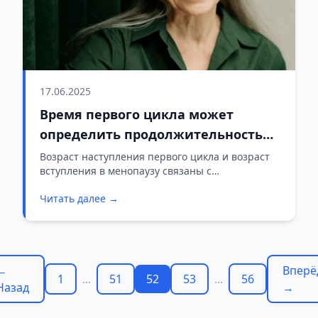
17.06.2025
Время первого цикла может
определить продолжительность
жизни женщины, выяснили
Возраст наступления первого цикла и возраст
вступления в менопаузу связаны с
ученые
продолжительной жизнью женщины, считают
Читать далее →
ученые.
←
Вперё
1
...
51
52
53
...
56
Назад
→