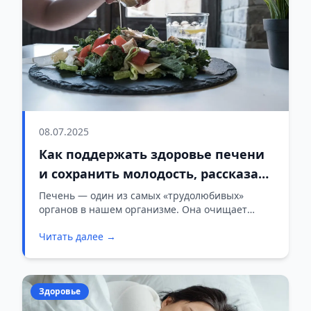
08.07.2025
Как поддержать здоровье печени
и сохранить молодость, рассказала
диетолог
Печень — один из самых «трудолюбивых»
органов в нашем организме. Она очищает
кровь от токсинов, синтезирует белки,
Читать далее →
накапливает витамины и участвует в
пищеварении. Однако даже безалкогольный
рацион может серьёзно навредить печени,
особенно если в нём много сахара и
Здоровье
переработанных продуктов.