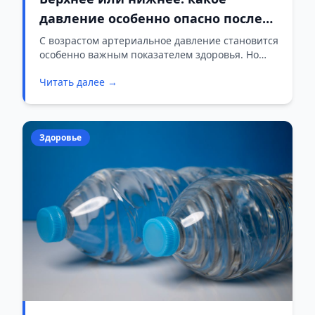
давление особенно опасно после
60 лет
С возрастом артериальное давление становится
особенно важным показателем здоровья. Но
какое из него опаснее — верхнее
Читать далее →
(систолическое) или нижнее (диастолическое)?
Ответ на этот вопрос особенно важен для тех,
кто старше 60 лет.
Здоровье