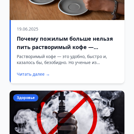
19.06.2025
Почему пожилым больше нельзя
пить растворимый кофе —
неожиданное открытие китайских
Растворимый кофе — это удобно, быстро и,
казалось бы, безобидно. Но ученые из
ученых
Хубэйского университета в Ухане
Читать далее →
предупреждают: у этой привычки есть
серьезная другая сторона, особенно для
пожилых людей.
Здоровье