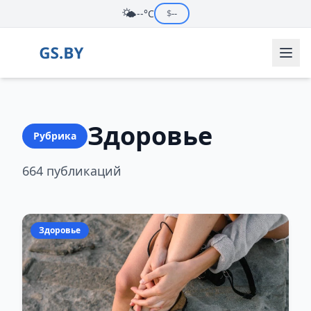
🌤️
--°C
$
--
Здоровье
Рубрика
664 публикаций
Здоровье