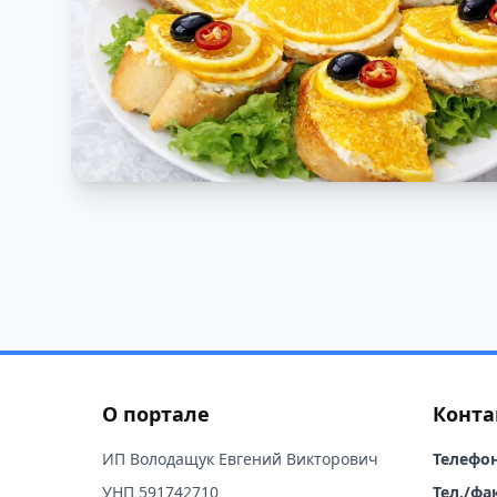
О портале
Конта
ИП Володащук Евгений Викторович
Телефон
УНП 591742710
Тел./фак