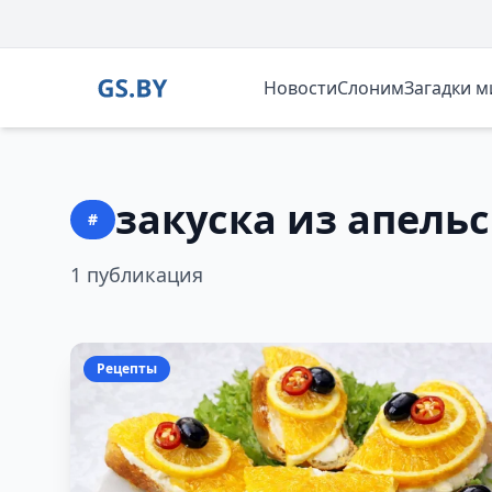
Новости
Слоним
Загадки 
закуска из апель
#
1 публикация
Рецепты