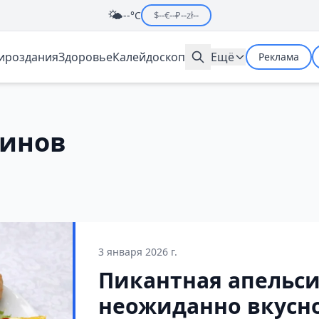
🌤️
--°C
$
--
€
--
₽
--
zł
--
мироздания
Здоровье
Калейдоскоп
Ещё
Реклама
синов
3 января 2026 г.
Пикантная апельси
неожиданно вкусно