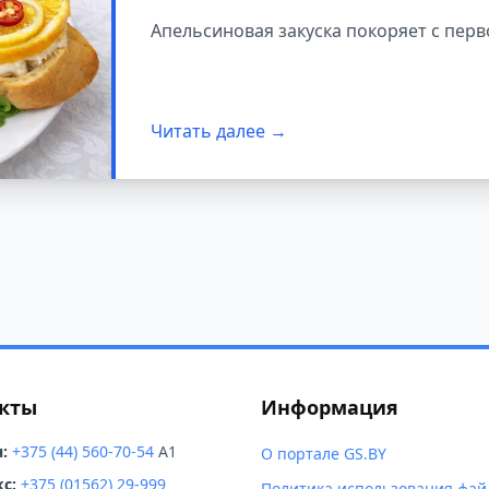
Апельсиновая закуска покоряет с перв
Читать далее →
кты
Информация
:
+375 (44) 560-70-54
A1
О портале GS.BY
с:
+375 (01562) 29-999
Политика использования фай