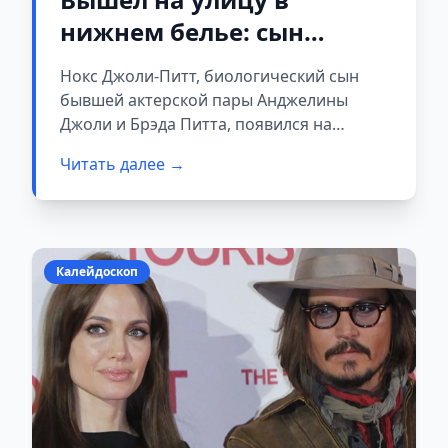
нижнем белье: сын
Анджелины Джоли и
Нокс Джоли-Питт, биологический сын
Брэда Питта шокировал
бывшей актерской пары Анджелины
публику (фото)
Джоли и Брэда Питта, появился на
публике в нижнем белье.
Читать далее →
Калейдоскоп