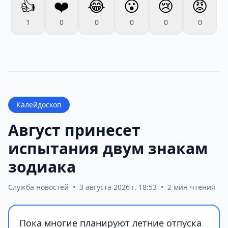
👍
❤️
😂
😮
😢
😡
1
0
0
0
0
0
Калейдоскоп
Август принесет
испытания двум знакам
зодиака
Служба новостей
•
3 августа 2026 г. 18:53
•
2 мин чтения
Пока многие планируют летние отпуска