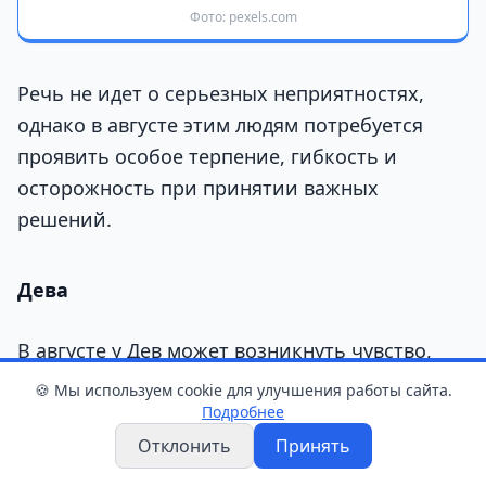
Фото: pexels.com
Речь не идет о серьезных неприятностях,
однако в августе этим людям потребуется
проявить особое терпение, гибкость и
осторожность при принятии важных
решений.
Дева
В августе у Дев может возникнуть чувство,
что на их плечи свалилось слишком много
🍪 Мы используем cookie для улучшения работы сайта.
дел одновременно. Рабочие задачи, личные
Подробнее
планы и ожидания окружающих будут
Отклонить
Принять
отнимать последние силы. Привычное