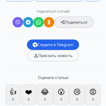
Поделиться статьёй
Поделиться
Следите в Telegram
Прислать новость
Оцените статью
👍
❤️
😂
😮
😢
😡
0
0
0
0
0
0