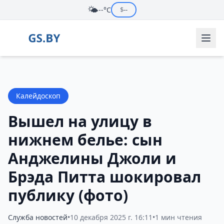
🌤️
--°C
$
--
Калейдоскоп
Вышел на улицу в
нижнем белье: сын
Анджелины Джоли и
Брэда Питта шокировал
публику (фото)
Служба новостей
•
10 декабря 2025 г. 16:11
•
1 мин чтения