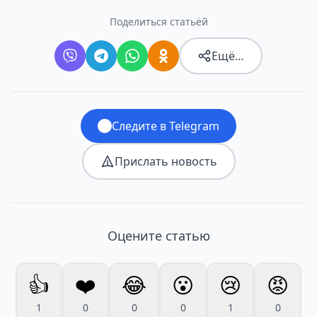
Поделиться статьёй
Ещё…
Следите в Telegram
Прислать новость
Оцените статью
👍
❤️
😂
😮
😢
😡
1
0
0
0
1
0