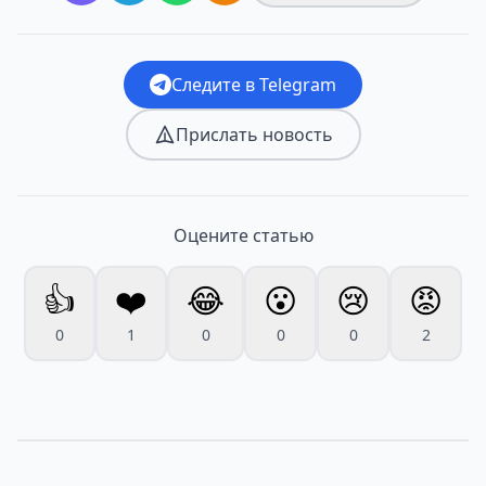
Следите в Telegram
Прислать новость
Оцените статью
👍
❤️
😂
😮
😢
😡
0
1
0
0
0
2