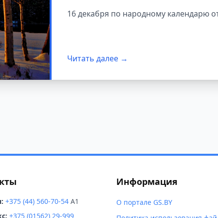
прогулок и ложили
16 декабря по народному календарю о
Читать далее →
кты
Информация
:
+375 (44) 560-70-54
A1
О портале GS.BY
с:
+375 (01562) 29-999
Политика использования фай