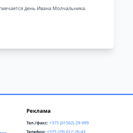
сь спать пораньше
тмечается день Ивана Молчальника.
Реклама
Тел./факс:
+375 (01562) 29-999
Телефон:
+375 (29) 612-26-43
лов