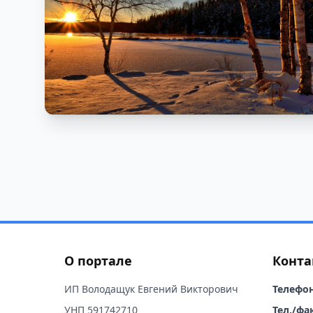
О портале
Конта
ИП Володащук Евгений Викторович
Телефон
УНП 591742710
Тел./фак