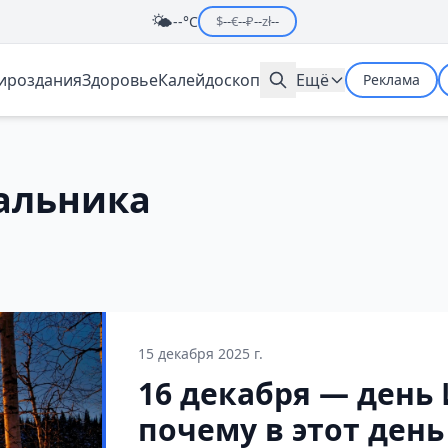
🌤️
--°C
$
--
€
--
₽
--
zł
--
мироздания
Здоровье
Калейдоскоп
Ещё
Реклама
альника
15 декабря 2025 г.
16 декабря — день
почему в этот ден