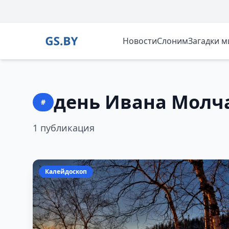
Новости
Слоним
Загадки 
день Ивана Молч
#
1 публикация
Калейдоскоп