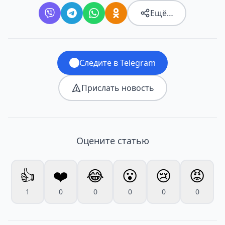
Ещё…
Следите в Telegram
Прислать новость
Оцените статью
👍
❤️
😂
😮
😢
😡
1
0
0
0
0
0