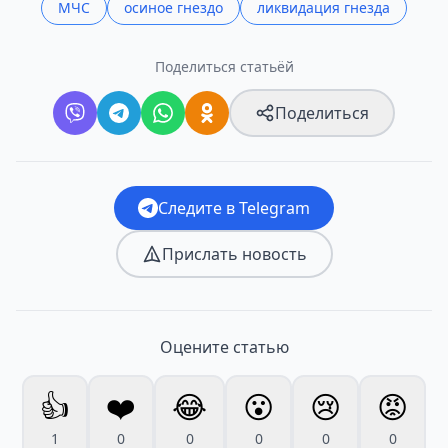
МЧС
осиное гнездо
ликвидация гнезда
Поделиться статьёй
Поделиться
Следите в Telegram
Прислать новость
Оцените статью
👍
❤️
😂
😮
😢
😡
1
0
0
0
0
0