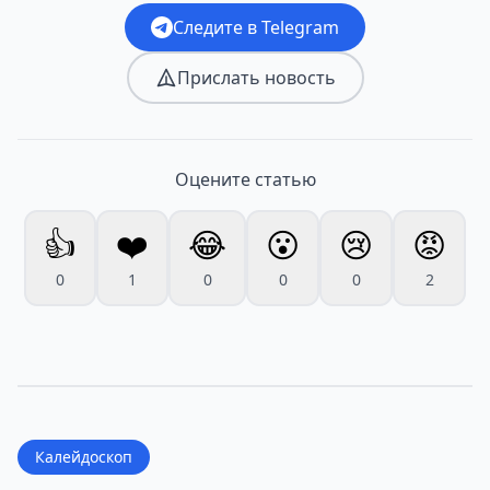
Следите в Telegram
Прислать новость
Оцените статью
👍
❤️
😂
😮
😢
😡
0
1
0
0
0
2
Калейдоскоп