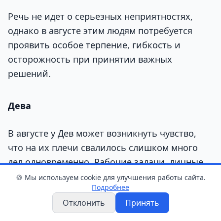
Речь не идет о серьезных неприятностях,
однако в августе этим людям потребуется
проявить особое терпение, гибкость и
осторожность при принятии важных
решений.
Дева
В августе у Дев может возникнуть чувство,
что на их плечи свалилось слишком много
дел одновременно. Рабочие задачи, личные
планы и ожидания окружающих будут
🍪 Мы используем cookie для улучшения работы сайта.
Подробнее
отнимать последние силы. Привычное
Отклонить
Принять
желание Дев держать абсолютно все под
контролем в этом месяце может стать лишь