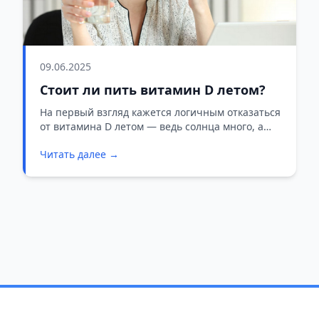
09.06.2025
Стоит ли пить витамин D летом?
На первый взгляд кажется логичным отказаться
от витамина D летом — ведь солнца много, а
значит, и витамина должно хватать. Но, как
Читать далее →
объясняет эндокринолог Вероника Лебедева,
всё не так просто.