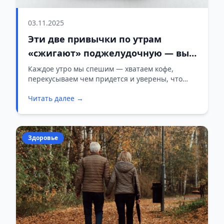
03.11.2025
Эти две привычки по утрам
«сжигают» поджелудочную — вы
точно делаете хотя бы одну
Каждое утро мы спешим — хватаем кофе,
перекусываем чем придется и уверены, что
день начат правильно. Но врачи уверяют:
Читать далее →
именно с завтрака многие начинают разрушать
один из важнейших органов — поджелудочную
железу.
Здоровье