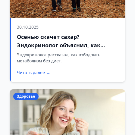
30.10.2025
Осенью скачет сахар?
Эндокринолог объяснил, как
«разбудить» метаболизм без диет
Эндокринолог рассказал, как взбодрить
метаболизм без диет.
и таблеток
Читать далее →
Здоровье