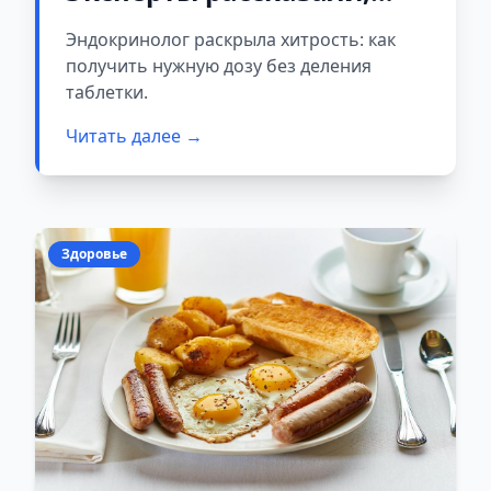
почему так делать
Эндокринолог раскрыла хитрость: как
опасно
получить нужную дозу без деления
таблетки.
Читать далее →
Здоровье