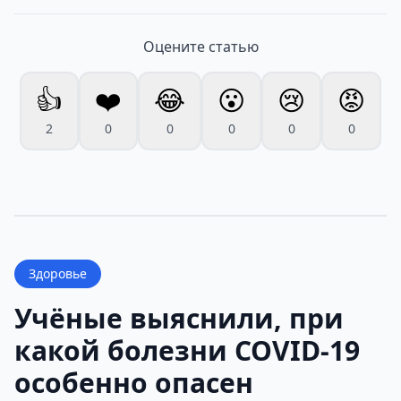
Оцените статью
👍
❤️
😂
😮
😢
😡
2
0
0
0
0
0
Здоровье
Учёные выяснили, при
какой болезни COVID-19
особенно опасен