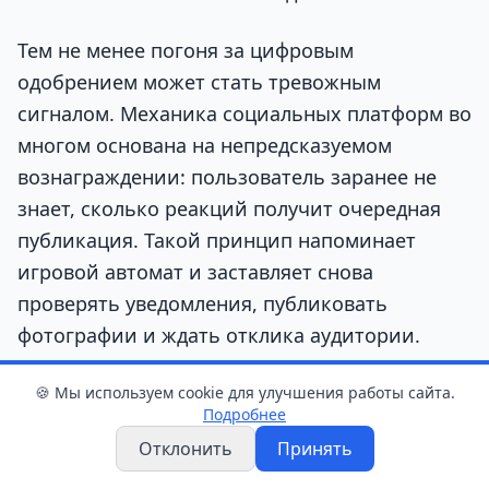
Тем не менее погоня за цифровым
одобрением может стать тревожным
сигналом. Механика социальных платформ во
многом основана на непредсказуемом
вознаграждении: пользователь заранее не
знает, сколько реакций получит очередная
публикация. Такой принцип напоминает
игровой автомат и заставляет снова
проверять уведомления, публиковать
фотографии и ждать отклика аудитории.
Стоит обратить внимание на собственные
🍪 Мы используем cookie для улучшения работы сайта.
Подробнее
привычки. Если настроение заметно зависит
Отклонить
Принять
от количества лайков, отсутствие реакции
вызывает тревогу, а желание получить