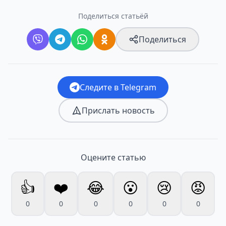
Поделиться статьёй
Поделиться
Следите в Telegram
Прислать новость
Оцените статью
👍
❤️
😂
😮
😢
😡
0
0
0
0
0
0