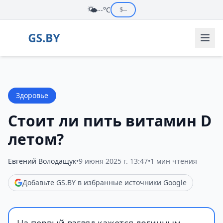
🌤️
--°C
$
--
Здоровье
Стоит ли пить витамин D
летом?
Евгений Володащук
•
9 июня 2025 г. 13:47
•
1 мин чтения
Добавьте GS.BY в избранные источники Google