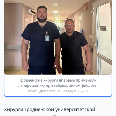
Гродненские хирурги впервые применили
лапароскопию при забрюшинном фиброзе.
Фото: Здравоохранение Гродненщины
Хирурги Гродненской университетской