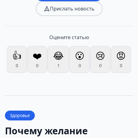
Прислать новость
Оцените статью
👍
❤️
😂
😮
😢
😡
0
0
1
0
0
0
Здоровье
Почему желание