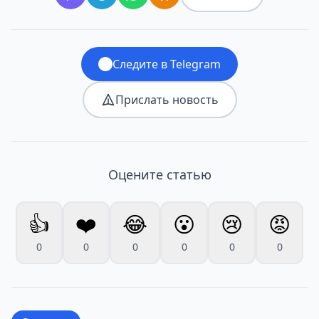
Следите в Telegram
Прислать новость
Оцените статью
👍
❤️
😂
😮
😢
😡
0
0
0
0
0
0