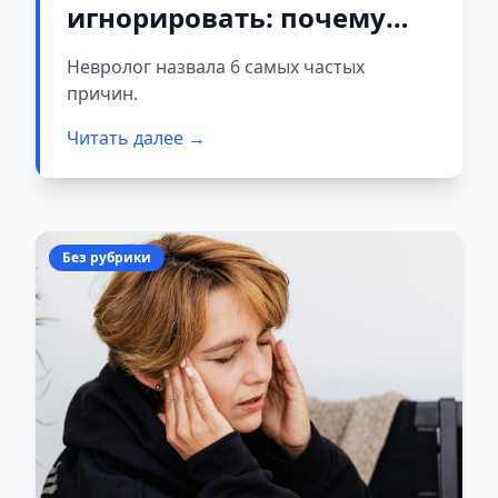
игнорировать: почему
кружится голова и
Невролог назвала 6 самых частых
немеют руки
причин.
Читать далее →
Без рубрики