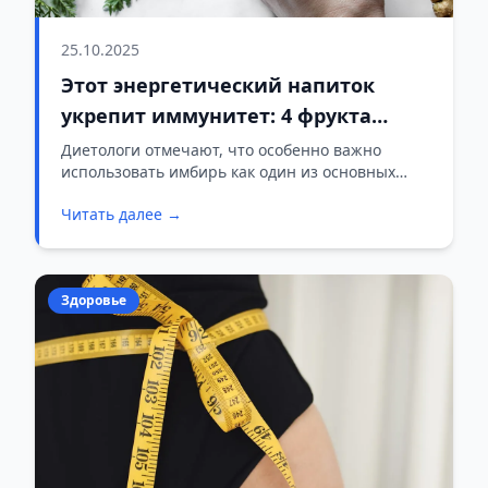
25.10.2025
Этот энергетический напиток
укрепит иммунитет: 4 фрукта
против вирусных инфекций
Диетологи отмечают, что особенно важно
использовать имбирь как один из основных
ингредиентов любого домашнего сока для
Читать далее →
укрепления иммунитета.
Здоровье