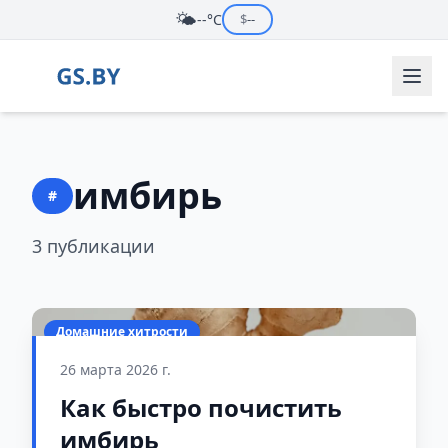
🌤️
--°C
$
--
имбирь
#
3 публикации
Домашние хитрости
26 марта 2026 г.
Как быстро почистить
имбирь