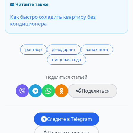
📖 Читайте также
Как быстро охладить квартиру без
кондиционера
раствор
дезодорант
запах пота
пищевая сода
Поделиться статьёй
Поделиться
Следите в Telegram
Прислать новость