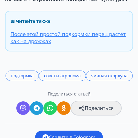
📖 Читайте также
После этой простой подкормки перец растёт
как на дрожжах
подкормка
советы агронома
яичная скорлупа
Поделиться статьёй
Поделиться
Следите в Telegram