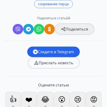
созревание перца
Поделиться статьёй
Поделиться
Следите в Telegram
Прислать новость
Оцените статью
👍
❤️
😂
😮
😢
😡
0
2
0
0
0
0