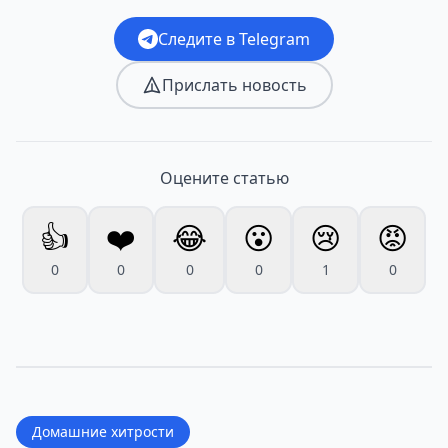
Следите в Telegram
Прислать новость
Оцените статью
👍
❤️
😂
😮
😢
😡
0
0
0
0
1
0
Домашние хитрости