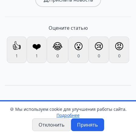
Оцените статью
👍
❤️
😂
😮
😢
😡
1
1
0
0
0
0
Домашние хитрости
🍪 Мы используем cookie для улучшения работы сайта.
Подробнее
Агроном рассказал, чем
Отклонить
Принять
подкормить помидоры в