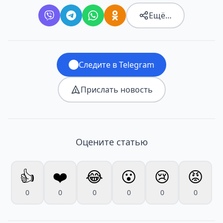
Ещё…
Следите в Telegram
Прислать новость
Оцените статью
👍
❤️
😂
😮
😢
😡
0
0
0
0
0
0