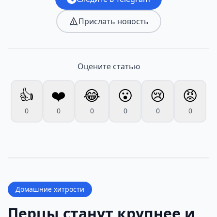
Прислать новость
Оцените статью
👍
❤️
😂
😮
😢
😡
0
0
0
0
0
0
Домашние хитрости
Перцы станут крупнее и