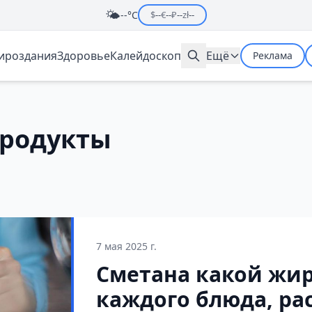
🌤️
--°C
$
--
€
--
₽
--
zł
--
мироздания
Здоровье
Калейдоскоп
Ещё
Реклама
родукты
7 мая 2025 г.
Сметана какой жир
каждого блюда, ра