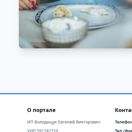
О портале
Конта
ИП Володащук Евгений Викторович
Телефон
УНП 591742710
Тел./фак