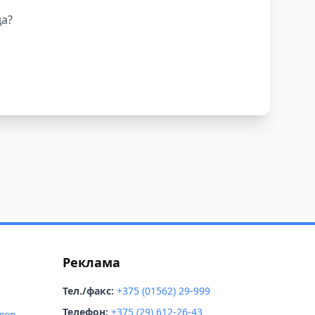
чной компании
да?
Реклама
Тел./факс:
+375 (01562) 29-999
Телефон:
+375 (29) 612-26-43
лов