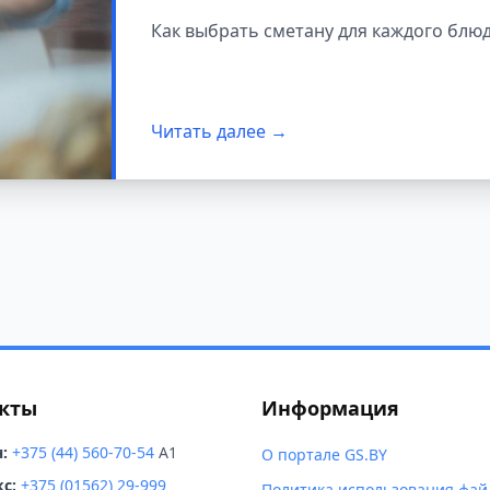
специалисты моло
Как выбрать сметану для каждого блю
Читать далее →
кты
Информация
:
+375 (44) 560-70-54
A1
О портале GS.BY
с:
+375 (01562) 29-999
Политика использования фай