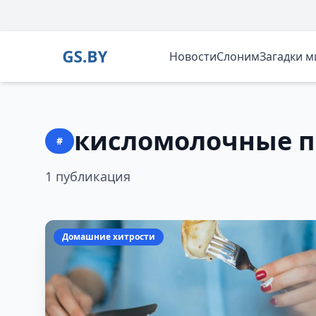
Новости
Слоним
Загадки 
кисломолочные п
#
1 публикация
Домашние хитрости