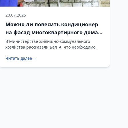
20.07.2025
Можно ли повесить кондиционер
на фасад многоквартирного дома
без разрешения?
В Министерстве жилищно-коммунального
хозяйства рассказали БелТА, что необходимо
сделать, чтобы установить кондиционер на
Читать далее →
фасаде многоквартирного жилого дома.