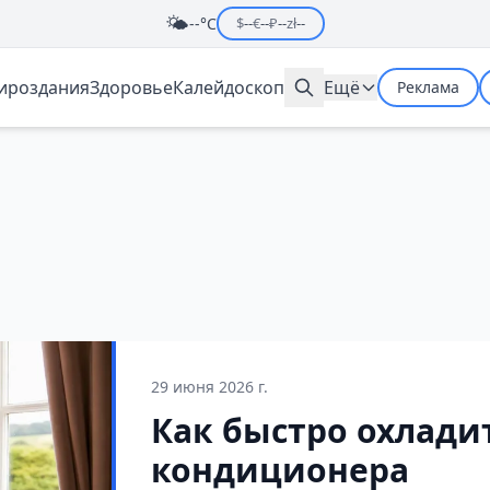
🌤️
--°C
$
--
€
--
₽
--
zł
--
мироздания
Здоровье
Калейдоскоп
Ещё
Реклама
29 июня 2026 г.
Как быстро охлади
кондиционера