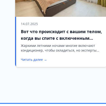
14.07.2025
Вот что происходит с вашим телом,
когда вы спите с включенным
кондиционером
Жаркими летними ночами многие включают
кондиционер, чтобы охладиться, но эксперты
предупреждают, что это отрицательно влияет на
Читать далее →
сон и здоровье.