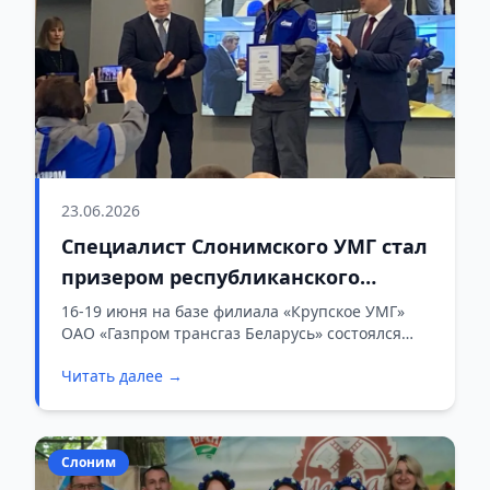
23.06.2026
Специалист Слонимского УМГ стал
призером республиканского
конкурса «Лучший приборист»
16-19 июня на базе филиала «Крупское УМГ»
ОАО «Газпром трансгаз Беларусь» состоялся
смотр-конкурс профессионального мастерства
Читать далее →
на звание «Лучший приборист ОАО «Газпром
трансгаз Беларусь» 2026».
Слоним