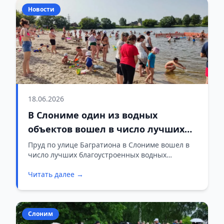
место заняла семья Гаштольд из Слонимского
Новости
района, третье — семья Блюдник из
Щучинского района.
18.06.2026
В Слониме один из водных
объектов вошел в число лучших
по благоустройству
Пруд по улице Багратиона в Слониме вошел в
число лучших благоустроенных водных
объектов Гродненской области.
Читать далее →
Слоним