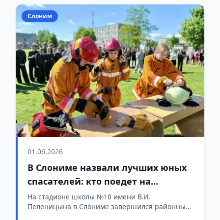
Слоним
01.06.2026
В Слониме назвали лучших юных
спасателей: кто поедет на
областной этап
На стадионе школы №10 имени В.И.
Пеленицына в Слониме завершился районный
этап полевого лагеря «Спасатель – 2026». За