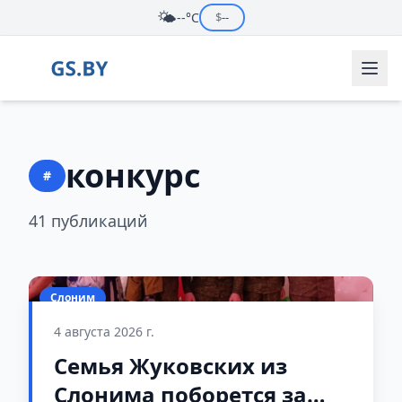
🌤️
--°C
$
--
конкурс
#
41 публикаций
Слоним
4 августа 2026 г.
Семья Жуковских из
Слонима поборется за