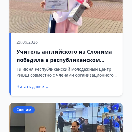
29.06.2026
Учитель английского из Слонима
победила в республиканском
конкурсе блогеров «БлогоСфера
19 июня Республиканский молодежный центр
РИВШ совместно с членами организационного
8.0»
комитета подвел итоги республиканского
Читать далее →
конкурса блогеров «БлогоСфера 8.0». На конкурс
было представлено 112 работ, из которых жюри
определило победителей в десяти номинациях.
Слоним