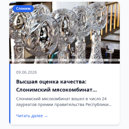
теперь именно они представят Слонимщину на
Слоним
областном этапе.
09.06.2026
Высшая оценка качества:
Слонимский мясокомбинат
получил премию правительства
Слонимский мясокомбинат вошел в число 24
лауреатов премии правительства Республики
Беларусь за достижения в области качества
Читать далее →
2025 года. Соответствующее решение утвердил
Президиум Совета Министров.