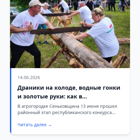
14.06.2026
Драники на колоде, водные гонки
и золотые руки: как в
Сеньковщине выбирали
В агрогородке Сеньковщина 13 июня прошел
районный этап республиканского конкурса
«Властелина села»
«Властелин села – 2026». Пять аграрных
Читать далее →
династий со всего района состязались в силе,
сноровке и семейном духе. Победу одержала
семья Гаштольд из КСУП имени Суворова —