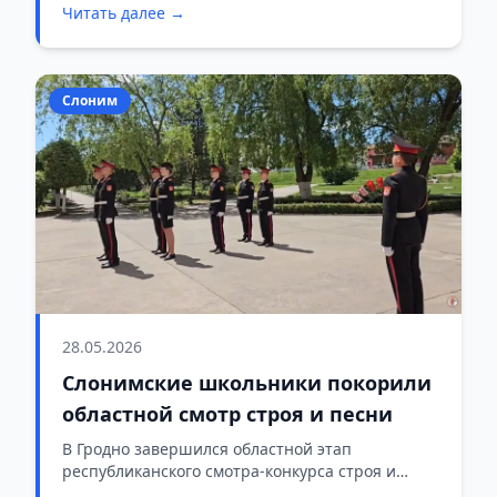
Читать далее →
звание сильнейших боролись команды из
разных школ города — те, кто уже сейчас хочет
не просто знать правила безопасности, а уметь
действовать в экстренной ситуации.
Слоним
28.05.2026
Слонимские школьники покорили
областной смотр строя и песни
В Гродно завершился областной этап
республиканского смотра-конкурса строя и
патриотической песни. Первое место в