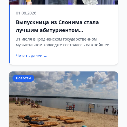
01.08.2026
Выпускница из Слонима стала
лучшим абитуриентом
Гродненского государственного
31 июля в Гродненском государственном
музыкальном колледже состоялось важнейшее
музыкального колледжа в 2026
событие приемной кампании — заседание
году
Читать далее →
комиссии, посвященное зачислению в число
учащихся. Особым поводом для гордости стал
выдающийся результат представительницы
Слонимщины.
Новости