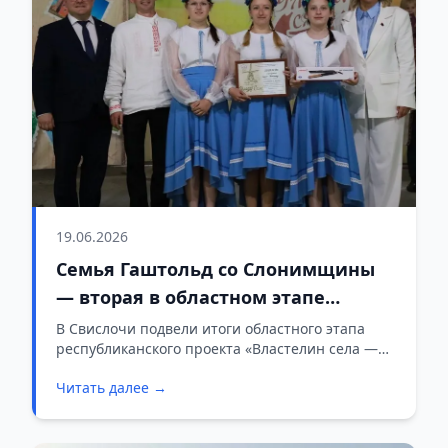
19.06.2026
Семья Гаштольд со Слонимщины
— вторая в областном этапе
проекта «Властелин села – 2026»
В Свислочи подвели итоги областного этапа
республиканского проекта «Властелин села —
2026». Победителем стала семья Виктории и
Читать далее →
Виктора Полойко из Мостовского района,
которая представит Гродненщину в
республиканском финале. Почётное второе