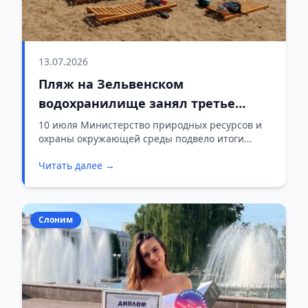
13.07.2026
Пляж на Зельвенском
водохранилище занял третье
место в республиканском конкурсе
10 июля Министерство природных ресурсов и
охраны окружающей среды подвело итоги
республиканского смотра-конкурса на лучшее
Читать далее →
благоустройство поверхностного водного
объекта за 2026 год. Зельвенское РУП ЖКХ
заняло третье место в этой престижной
номинации.
Слоним