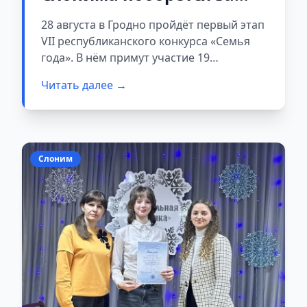
звание «Семья года»
28 августа в Гродно пройдёт первый этап
VII республиканского конкурса «Семья
года». В нём примут участие 19
многодетных семей — победителей
Читать далее →
отборочного тура. Слонимский район
представит семья Жуковских.
Слоним