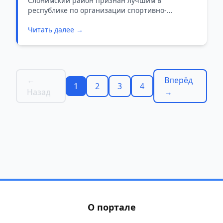
Слонимский район признан лучшим в
республике по организации спортивно-
массовой работы.
Читать далее →
←
Вперёд
1
2
3
4
Назад
→
О портале