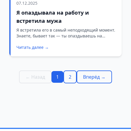
07.12.2025
Я опаздывала на работу и
встретила мужа
Я встретила его в самый неподходящий момент.
Знаете, бывает так — ты опаздываешь на
работу, волосы как будто живут своей жизнью, а
Читать далее →
тушь решила, что сегодня будет размазываться
при каждом моргании. И именно в этот момент
судьба подкидывает тебе его.
← Назад
1
2
Вперёд →