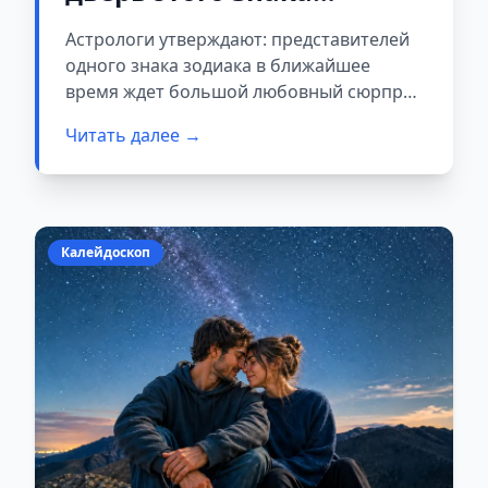
зодиака: астрологи
Астрологи утверждают: представителей
предрекают большой
одного знака зодиака в ближайшее
сюрприз
время ждет большой любовный сюрприз.
Звезды обещают поворот судьбы,
Читать далее →
который способен изменить личную
жизнь до неузнаваемости.
Калейдоскоп