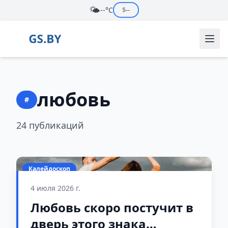
🌤️
--°C
$
--
любовь
#
24 публикаций
Калейдоскоп
4 июля 2026 г.
Любовь скоро постучит в
дверь этого знака