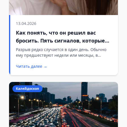
13.04.2026
Как понять, что он решил вас
бросить. Пять сигналов, которые
женщины замечают слишком
Разрыв редко случается в один день. Обычно
ему предшествуют недели или месяцы, в
поздно
которые что-то неуловимо меняется. Женщины
Читать далее →
часто чувствуют это на уровне интуиции, но
отгоняют от себя мысль: «Мне кажется».
Давайте разберёмся, когда кажется, а когда нет.
Калейдоскоп