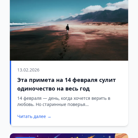
13.02.2026
Эта примета на 14 февраля сулит
одиночество на весь год
14 февраля — день, когда хочется верить в
любовь. Но старинные поверья
предупреждают: одна ошибка в День всех
Читать далее →
влюблённых может обернуться целым годом
одиночества. И самое неприятное —
большинство людей совершают её, даже не
задумываясь.