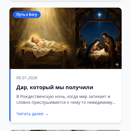
Путь к Богу
06.01.2026
Дар, который мы получили
В Рождественскую ночь, когда мир затихает и
словно прислушивается к чему-то невидимому,
хочется остановиться. Отложить дела. Просто
Читать далее →
посмотреть вокруг — и позволить себе
удивиться.