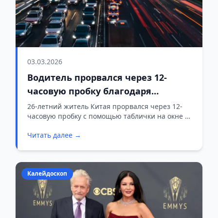
03.03.2026
Водитель прорвался через 12-
часовую пробку благодаря
надписи на окне — ему уступали
26-летний житель Китая прорвался через 12-
часовую пробку с помощью таблички на окне —
дорогу, узнав о цели поездки
другие водители уступали ему дорогу, узнав о
Читать далее →
цели поездки.
Калейдоскоп