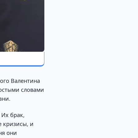
того Валентина
ростыми словами
зни.
 Их брак,
е кризисы, и
ня они