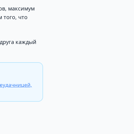
лов, максимум
 того, что
 друга каждый
неудачницей,