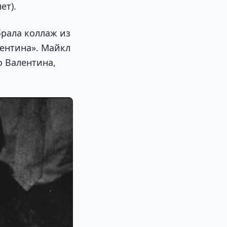
ет).
брала коллаж из
лентина». Майкл
о Валентина,