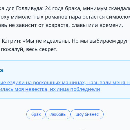
а для Голливуда: 24 года брака, минимум сканда
поху мимолётных романов пара остаётся символом
вь не зависит от возраста, славы или времени.
а Кэтрин: «Мы не идеальны. Но мы выбираем друг
 пожалуй, весь секрет.
же
рые ездили на роскошных машинах, называли меня 
вилась моя невестка, их лица побледнели
брак
любовь
шоу бизнес