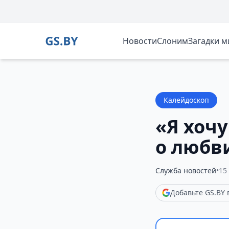
Новости
Слоним
Загадки 
Калейдоскоп
«Я хоч
о любв
Служба новостей
•
15
Добавьте GS.BY