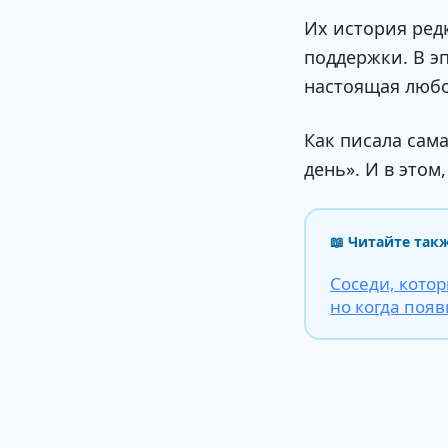
Их история редк
поддержки. В э
настоящая любо
Как писала сам
день». И в этом,
📖 Читайте так
Соседи, кото
но когда поя