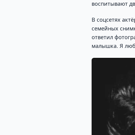
воспитывают дво
В соцсетях акт
семейных снимк
ответил фотогр
малышка. Я любл