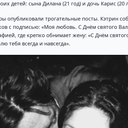
их детей: сына Дилана (21 год) и дочь Карис (20 л
ёры опубликовали трогательные посты. Кэтрин со
ов с подписью: «Моя любовь. С Днём святого Ва
афией, где крепко обнимает жену: «С Днём святог
ю тебя всегда и навсегда».