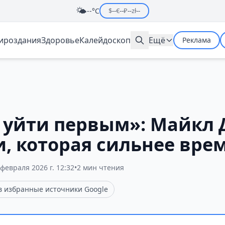
🌤️
--°C
$
--
€
--
₽
--
zł
--
мироздания
Здоровье
Калейдоскоп
Ещё
Реклама
у уйти первым»: Майкл 
и, которая сильнее вре
 февраля 2026 г. 12:32
•
2 мин чтения
 в избранные источники Google