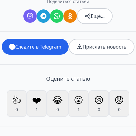
Поделиться статьёй
Ещё…
Следите в Telegram
Прислать новость
Оцените статью
👍
❤️
😂
😮
😢
😡
0
1
0
1
0
0