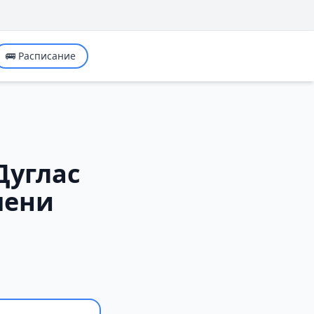
🚌 Расписание
Дуглас
мени