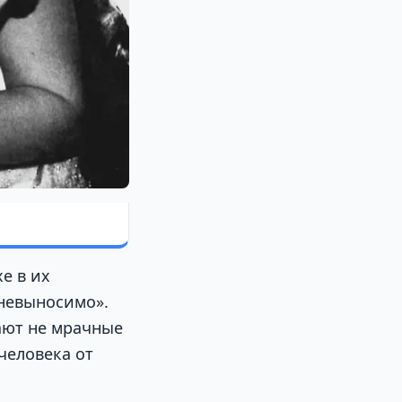
е в их
 невыносимо».
жают не мрачные
человека от