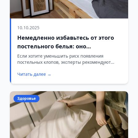
10.10.2025
Немедленно избавьтесь от этого
постельного белья: оно
привлекает клопов как магнитом
Если хотите уменьшить риск появления
постельных клопов, эксперты рекомендуют
обратить внимание на цвет простыней и
Читать далее →
другого постельного белья.
Здоровье