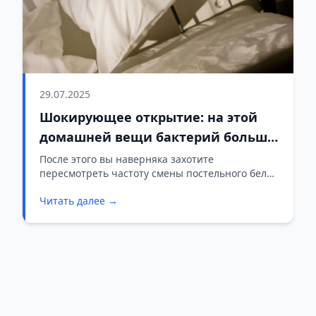
29.07.2025
Шокирующее открытие: на этой
домашней вещи бактерий больше,
чем на сиденье унитаза
После этого вы наверняка захотите
пересмотреть частоту смены постельного белья
и, в частности, наволочек.
Читать далее →