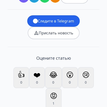
Следите в Telegram
Прислать новость
Оцените статью
👍
❤️
😂
😮
😢
0
0
0
0
0
😡
1