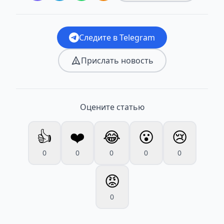
Следите в Telegram
Прислать новость
Оцените статью
👍
❤️
😂
😮
😢
0
0
0
0
0
😡
0