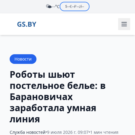
🌤️
--°C
$
--
€
--
₽
--
zł
--
Новости
Роботы шьют
постельное белье: в
Барановичах
заработала умная
линия
Служба новостей
•
9 июля 2026 г. 09:07
•
1 мин чтения