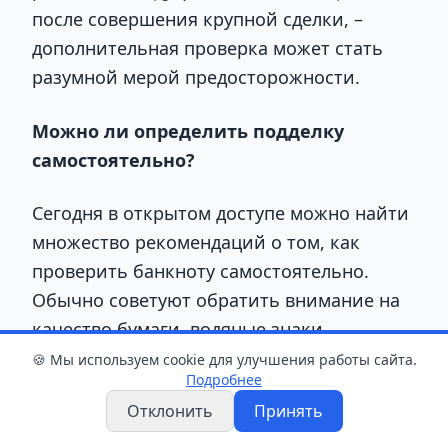
после совершения крупной сделки, –
дополнительная проверка может стать
разумной мерой предосторожности.
Можно ли определить подделку
самостоятельно?
Сегодня в открытом доступе можно найти
множество рекомендаций о том, как
проверить банкноту самостоятельно.
Обычно советуют обратить внимание на
качество бумаги, водяные знаки,
защитную нить, рельеф печати или
🍪 Мы используем cookie для улучшения работы сайта.
Подробнее
изображения, изменяющие цвет при
Отклонить
Принять
наклоне.