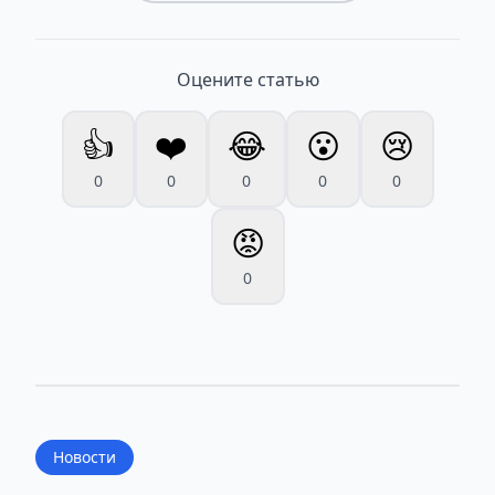
Оцените статью
👍
❤️
😂
😮
😢
0
0
0
0
0
😡
0
Новости