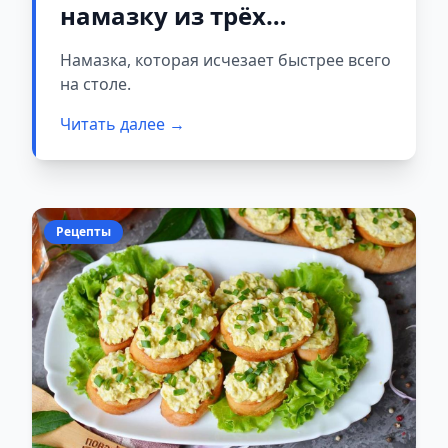
намазку из трёх
ингредиентов постоянно:
Намазка, которая исчезает быстрее всего
бюджетно, быстро и
на столе.
вкусно
Читать далее →
Рецепты