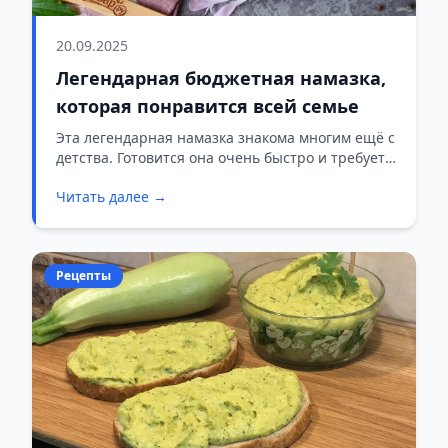
20.09.2025
Легендарная бюджетная намазка,
которая понравится всей семье
Эта легендарная намазка знакома многим ещё с
детства. Готовится она очень быстро и требует
самых доступных продуктов, а результат —
Читать далее →
нежная и ароматная закуска, которую можно
подать и на завтрак, и на праздничный стол.
Рецепты