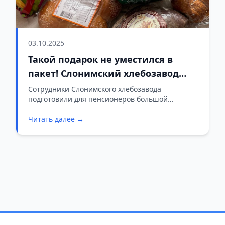
03.10.2025
Такой подарок не уместился в
пакет! Слонимский хлебозавод
устроил щедрый праздник для
Сотрудники Слонимского хлебозавода
подготовили для пенсионеров большой
пенсионеров
праздничный набор, который даже не
Читать далее →
вместился в обычный пакет.