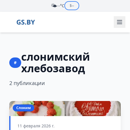
🌤️
--°C
$
--
слонимский
#
хлебозавод
2 публикации
Слоним
11 февраля 2026 г.