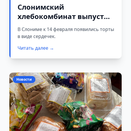
Слонимский
хлебокомбинат выпустил
ко Дню влюблённых
В Слониме к 14 февраля появились торты
оригинальные сладости
в виде сердечек.
Читать далее →
Новости