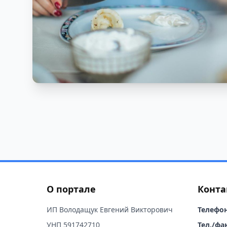
О портале
Конта
ИП Володащук Евгений Викторович
Телефон
УНП 591742710
Тел./фак