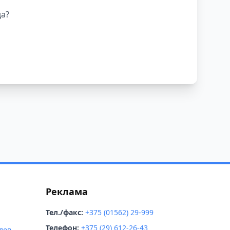
чной компании
да?
Реклама
Тел./факс:
+375 (01562) 29-999
Телефон:
+375 (29) 612-26-43
лов