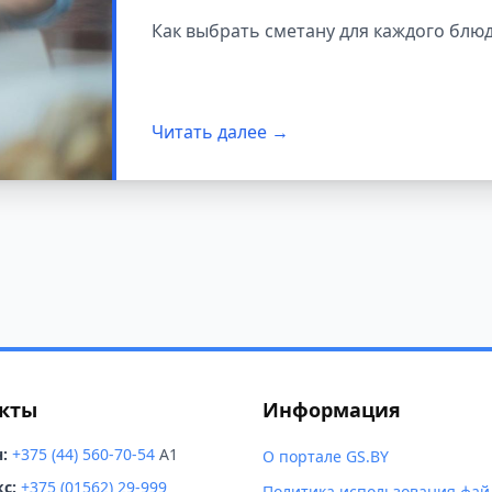
специалисты моло
Как выбрать сметану для каждого блю
Читать далее →
кты
Информация
:
+375 (44) 560-70-54
A1
О портале GS.BY
с:
+375 (01562) 29-999
Политика использования фай