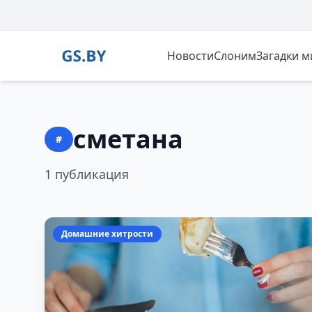
Новости
Слоним
Загадки 
сметана
#
1 публикация
Домашние хитрости