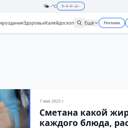
🌤️
--°C
$
--
€
--
₽
--
zł
--
мироздания
Здоровье
Калейдоскоп
Ещё
Реклама
7 мая 2025 г.
Сметана какой жир
каждого блюда, ра