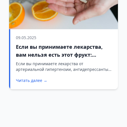
09.05.2025
Если вы принимаете лекарства,
вам нельзя есть этот фрукт:
терапия может стать ядом
Если вы принимаете лекарства от
артериальной гипертензии, антидепрессанты,
лекарства от рака, сердечные препараты или
Читать далее →
антибиотики, вам следует избегать
употребления определенных…