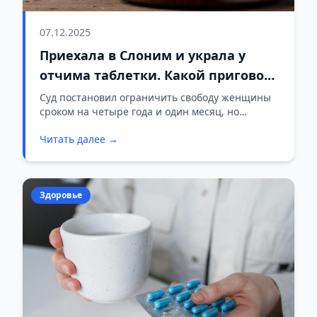
07.12.2025
Приехала в Слоним и украла у
отчима таблетки. Какой приговор
вынес суд?
Суд постановил ограничить свободу женщины
сроком на четыре года и один месяц, но
отбывать этот срок в колонии ей не придется.
Читать далее →
Здоровье