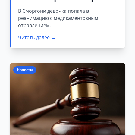
после приёма более 20
В Сморгони девочка попала в
таблеток парацетамола
реанимацию с медикаментозным
отравлением.
Читать далее →
Новости