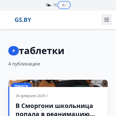
🌤️
--°C
$
--
таблетки
#
4 публикации
Новости
26 февраля 2026 г.
В Сморгони школьница
попала в реанимацию