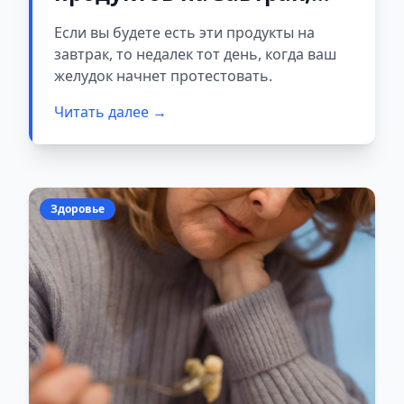
как бы сильно вы их ни
Если вы будете есть эти продукты на
любили: позаботьтесь о
завтрак, то недалек тот день, когда ваш
своем желудке
желудок начнет протестовать.
Читать далее →
Здоровье