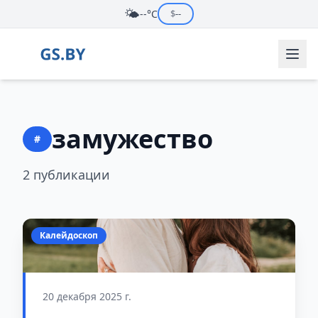
🌤️
--°C
$
--
замужество
#
2 публикации
Калейдоскоп
20 декабря 2025 г.