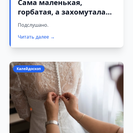
Сама маленькая,
горбатая, а захомутала
самого красивого парня.
Подслушано.
Но всех поверг в
Читать далее →
изумление финал
Калейдоскоп