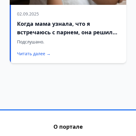
02.09.2025
Когда мама узнала, что я
встречаюсь с парнем, она решила
насильно выдать меня замуж за
Подслушано.
другого
Читать далее →
О портале