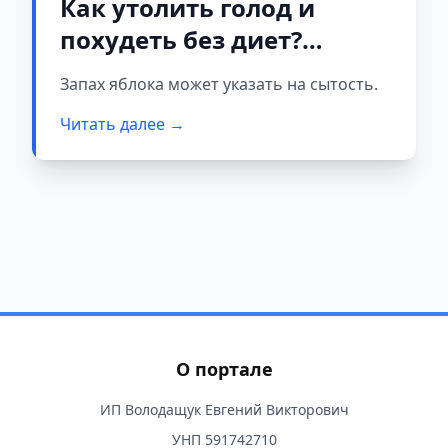
Как утолить голод и
похудеть без диет?
Возьмите яблоко, но не
Запах яблока может указать на сытость.
ешьте его, а сделайте это
Читать далее →
О портале
ИП Володащук Евгений Викторович
УНП 591742710