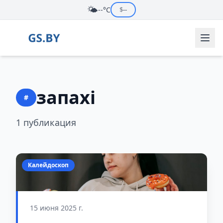
🌤️
--°C
$
--
запахі
#
1 публикация
Калейдоскоп
15 июня 2025 г.