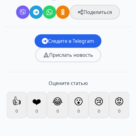
Поделиться
Следите в Telegram
Прислать новость
Оцените статью
👍
❤️
😂
😮
😢
😡
0
0
0
0
0
0