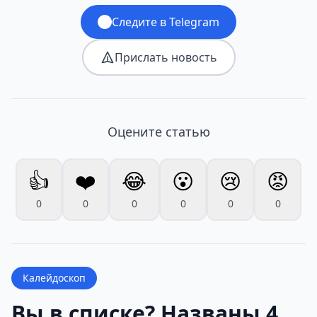
Следите в Telegram
Прислать новость
Оцените статью
👍
❤️
😂
😮
😢
😡
0
0
0
0
0
0
Калейдоскоп
Вы в списке? Названы 4