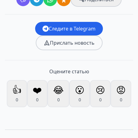
Следите в Telegram
Прислать новость
Оцените статью
👍
❤️
😂
😮
😢
😡
0
0
0
0
0
0