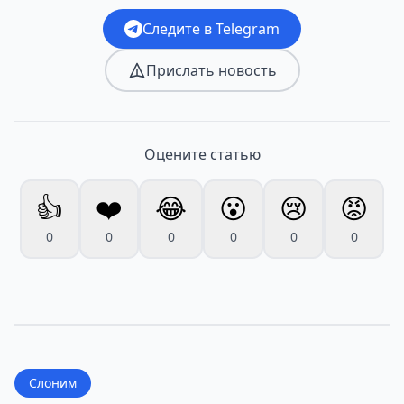
Следите в Telegram
Прислать новость
Оцените статью
👍
❤️
😂
😮
😢
😡
0
0
0
0
0
0
Слоним