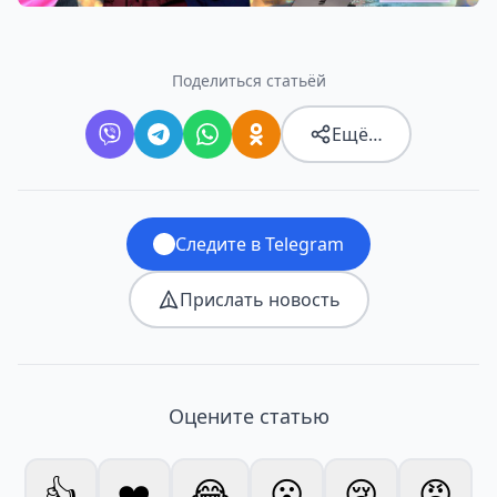
Поделиться статьёй
Ещё…
Следите в Telegram
Прислать новость
Оцените статью
👍
❤️
😂
😮
😢
😡