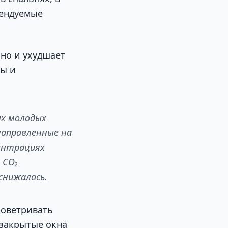
мендуемые
 но и ухудшает
ты и
ых молодых
направленные на
ентрациях
 CO₂
снижалась.
роветривать
 закрытые окна