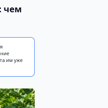
: чем
ия
ание
та им уже