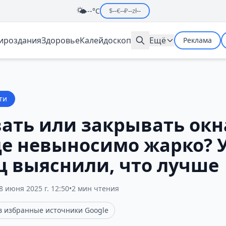
🌤️
--°C
$
--
€
--
₽
--
zł
--
мироздания
Здоровье
Калейдоскоп
Ещё
Реклама
ти
ать или закрывать окна
це невыносимо жарко? 
ц выяснили, что лучше
8 июня 2025 г. 12:50
•
2 мин чтения
 в избранные источники Google