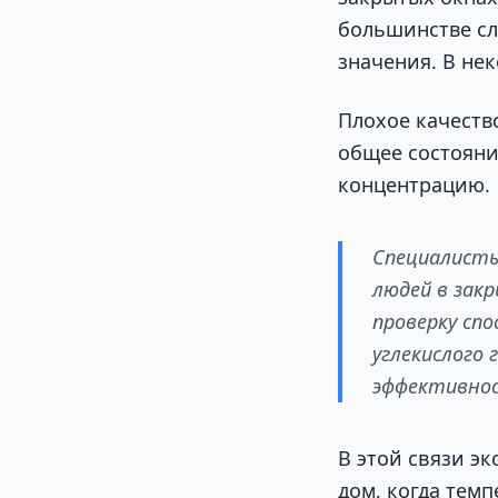
большинстве сл
значения. В не
Плохое качество
общее состояни
концентрацию.
Специалисты 
людей в зак
проверку сп
углекислого 
эффективнос
В этой связи э
дом, когда тем