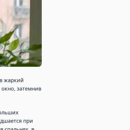
 в жаркий
 окно, затемнив
больших
удшается при
в спальнях, в