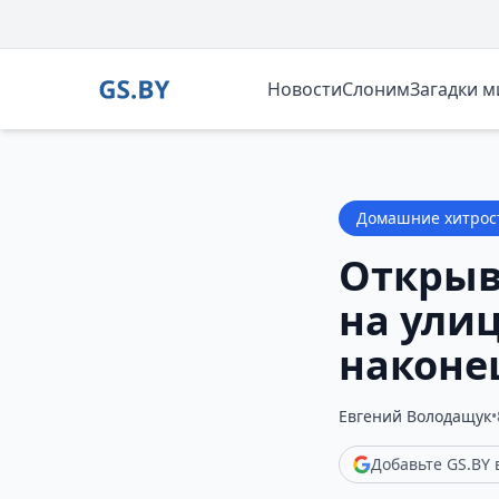
Новости
Слоним
Загадки 
Домашние хитрос
Открыв
на ули
наконе
Евгений Володащук
•
Добавьте GS.BY