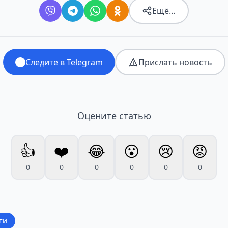
Ещё…
Следите в Telegram
Прислать новость
Оцените статью
👍
❤️
😂
😮
😢
😡
0
0
0
0
0
0
ти